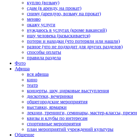
куплю (возьму)
сдам (в аренду, на прокат)
сниму (арендую, возьму на прокат)
меняю
окажу услуги
нуждаюсь в услугах (кроме вакансий)
ищу человека (разыскивается)
потери и находки (что потеряли или нашли)
разное (что не подходит для других разделов)
способы оплаты
правила раздела
Фото
Афиша
вся афиша
кино
театр
концерты, шоу, цирковые выступления
дискотеки, вечеринки
общегородские мероприятия
выставки, ярмарки
лекции, тренинги, семинары, мастер-классы, презе
квизы и клубы по интересам
спортивные мероприятия
план мероприятий учреждений культуры
Общение