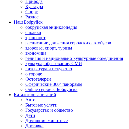
Природа
Культура
Спорт
Разное
Наш Бобруйск
бобруйская энциклопедия
справка
транспорт
расписание движения городских автобусов
здоровье, спорт, туризм
экономика
религия и национально-культурные объединения
культура, образование, СМИ
литература и искусство
о городе
Фотогалереи
Сферические 360° панорамы
Online-сервисы Бобруйска
Каталог организаций
Авто
Бытовые услуги
Государство и общество
Дети
Домашние животные
Доставка