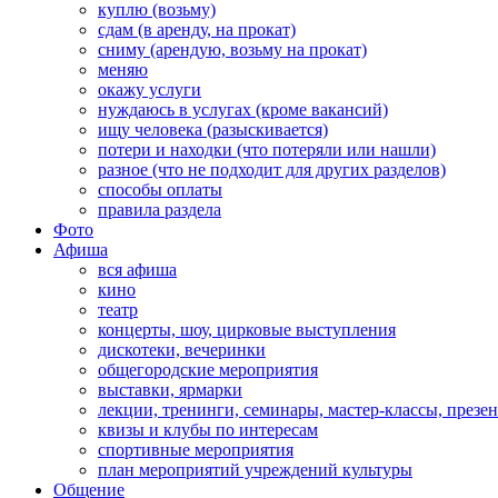
куплю (возьму)
сдам (в аренду, на прокат)
сниму (арендую, возьму на прокат)
меняю
окажу услуги
нуждаюсь в услугах (кроме вакансий)
ищу человека (разыскивается)
потери и находки (что потеряли или нашли)
разное (что не подходит для других разделов)
способы оплаты
правила раздела
Фото
Афиша
вся афиша
кино
театр
концерты, шоу, цирковые выступления
дискотеки, вечеринки
общегородские мероприятия
выставки, ярмарки
лекции, тренинги, семинары, мастер-классы, презе
квизы и клубы по интересам
спортивные мероприятия
план мероприятий учреждений культуры
Общение