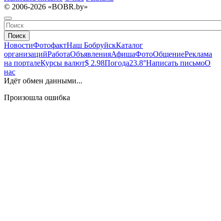
© 2006-2026 «BOBR.by»
Поиск
Новости
Фотофакт
Наш Бобруйск
Каталог
организаций
Работа
Объявления
Афиша
Фото
Общение
Реклама
на портале
Курсы валют
$ 2.98
Погода
23.8°
Написать письмо
О
нас
Идёт обмен данными...
Произошла ошибка