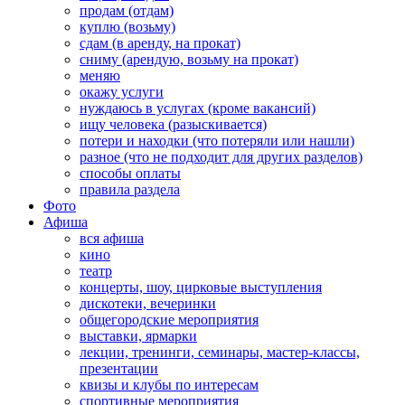
продам (отдам)
куплю (возьму)
сдам (в аренду, на прокат)
сниму (арендую, возьму на прокат)
меняю
окажу услуги
нуждаюсь в услугах (кроме вакансий)
ищу человека (разыскивается)
потери и находки (что потеряли или нашли)
разное (что не подходит для других разделов)
способы оплаты
правила раздела
Фото
Афиша
вся афиша
кино
театр
концерты, шоу, цирковые выступления
дискотеки, вечеринки
общегородские мероприятия
выставки, ярмарки
лекции, тренинги, семинары, мастер-классы,
презентации
квизы и клубы по интересам
спортивные мероприятия