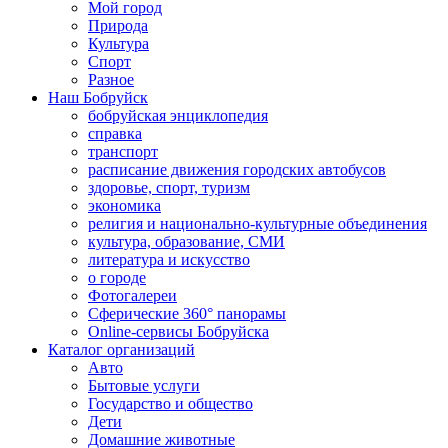
Мой город
Природа
Культура
Спорт
Разное
Наш Бобруйск
бобруйская энциклопедия
справка
транспорт
расписание движения городских автобусов
здоровье, спорт, туризм
экономика
религия и национально-культурные объединения
культура, образование, СМИ
литература и искусство
о городе
Фотогалереи
Сферические 360° панорамы
Online-сервисы Бобруйска
Каталог организаций
Авто
Бытовые услуги
Государство и общество
Дети
Домашние животные