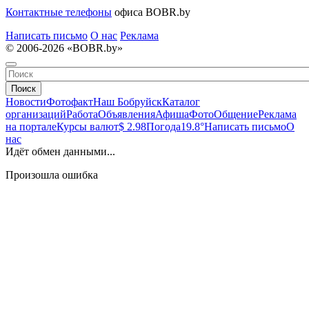
Контактные телефоны
офиса BOBR.by
Написать письмо
О нас
Реклама
© 2006-2026 «BOBR.by»
Поиск
Новости
Фотофакт
Наш Бобруйск
Каталог
организаций
Работа
Объявления
Афиша
Фото
Общение
Реклама
на портале
Курсы валют
$ 2.98
Погода
19.8°
Написать письмо
О
нас
Идёт обмен данными...
Произошла ошибка