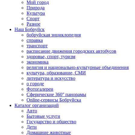
Мой город
Природа
Культура
Спорт
Разное
Наш Бобруйск
бобруйская энциклопедия
справка
транспорт
расписание движения городских автобусов
здоровье, спорт, туризм
экономика
религия и национально-культурные объединения
культура, образование, СМИ
литература и искусство
о городе
Фотогалереи
Сферические 360° панорамы
Online-сервисы Бобруйска
Каталог организаций
Авто
Бытовые услуги
Государство и общество
Дети
Домашние животные