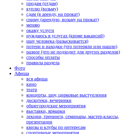
продам (отдам)
куплю (возьму)
сдам (в аренду, на прокат)
сниму (арендую, возьму на прокат)
меняю
окажу услуги
нуждаюсь в услугах (кроме вакансий)
ищу человека (разыскивается)
потери и находки (что потеряли или нашли)
разное (что не подходит для других разделов)
способы оплаты
правила раздела
Фото
Афиша
вся афиша
кино
театр
концерты, шоу, цирковые выступления
дискотеки, вечеринки
общегородские мероприятия
выставки, ярмарки
лекции, тренинги, семинары, мастер-классы,
презентации
квизы и клубы по интересам
спортивные мероприятия