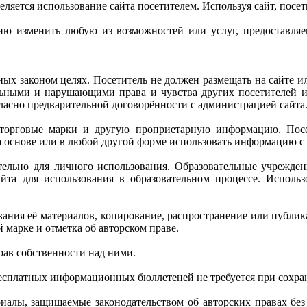
яется использование сайта посетителем. Используя сайт, посет
ю изменить любую из возможностей или услуг, предоставляе
нных законом целях. Посетитель не должен размещать на сайте 
ельными и нарушающими права и чувства других посетителей 
гласно предварительной договорённости с администрацией сайта
орговые марки и другую проприетарную информацию. Посетит
 на основе или в любой другой форме использовать информацию с
тельно для личного использования. Образовательные учрежден
айта для использования в образовательном процессе. Исполь
ания её материалов, копирование, распространение или публика
 марке и отметка об авторском праве.
рав собственности над ними.
бесплатных информационных бюллетеней не требуется при сохра
иалы, защищаемые законодательством об авторских правах без 