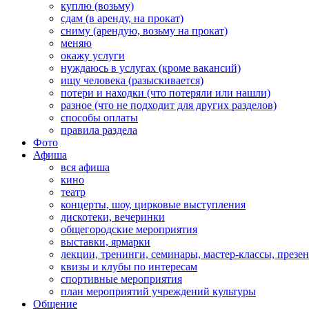
куплю (возьму)
сдам (в аренду, на прокат)
сниму (арендую, возьму на прокат)
меняю
окажу услуги
нуждаюсь в услугах (кроме вакансий)
ищу человека (разыскивается)
потери и находки (что потеряли или нашли)
разное (что не подходит для других разделов)
способы оплаты
правила раздела
Фото
Афиша
вся афиша
кино
театр
концерты, шоу, цирковые выступления
дискотеки, вечеринки
общегородские мероприятия
выставки, ярмарки
лекции, тренинги, семинары, мастер-классы, презе
квизы и клубы по интересам
спортивные мероприятия
план мероприятий учреждений культуры
Общение