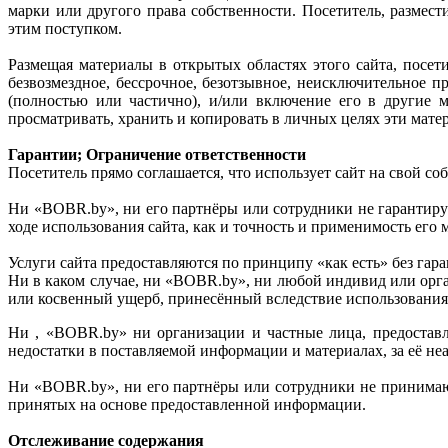
марки или другого права собственности. Посетитель, размес
этим поступком.
Размещая материалы в открытых областях этого сайта, посет
безвозмездное, бессрочное, безотзывное, неисключительное п
(полностью или частично), и/или включение его в другие 
просматривать, хранить и копировать в личных целях эти мате
Гарантии; Ограничение ответственности
Посетитель прямо соглашается, что использует сайт на свой со
Ни «BOBR.by», ни его партнёры или сотрудники не гарантирую
ходе использования сайта, как и точность и применимость его 
Услуги сайта предоставляются по принципу «как есть» без гара
Ни в каком случае, ни «BOBR.by», ни любой индивид или орга
или косвенный ущерб, принесённый вследствие использования 
Ни , «BOBR.by» ни организации и частные лица, предостав
недостатки в поставляемой информации и материалах, за её не
Ни «BOBR.by», ни его партнёры или сотрудники не принимают 
принятых на основе предоставленной информации.
Отслеживание содержания