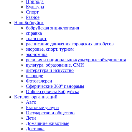
Природа
Культура
Спорт
Разное
Наш Бобруйск
бобруйская энциклопедия
справка
транспорт
расписание движения городских автобусов
здоровье, спорт, туризм
экономика
религия и национально-культурные объединения
культура, образование, СМИ
литература и искусство
о городе
Фотогалереи
Сферические 360° панорамы
Online-сервисы Бобруйска
Каталог организаций
Авто
Бытовые услуги
Государство и общество
Дети
Домашние животные
Доставка