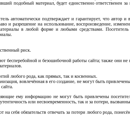
тивший подобный материал, будет единственно ответственен за 
итель автоматически подтверждает и гарантирует, что автор 
раво и разрешение на использование, воспроизведение, измене
материалы в любой форме и любыми средствами. Посетитель 
риалы.
бственный риск.
т бесперебойной и безошибочной работы сайта; также они не г
материалов.
нтий любого рода, как прямых, так и косвенных.
низация, вовлечённая в его создание, не могут быть привлечены
сайта.
ляющие ему информацию не могут быть привлечены посетителе
аутентичность или несвоевременность, так и за потери, вызванны
на себя обязательств отвечать за потери любого рода, понесён