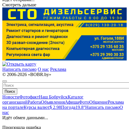
Смотреть дальше
Написать письмо
О нас
Реклама
© 2006-2026 «BOBR.by»
Поиск
Новости
Фотофакт
Наш Бобруйск
Каталог
организаций
Работа
Объявления
Афиша
Фото
Общение
Реклама
на портале
Курсы валют
$ 2.98
Погода
19.8°
Написать письмо
О
нас
Идёт обмен данными...
Произошла ошибка