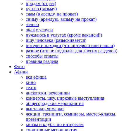
продам (отдам)
куплю (возьму)
сдам (в аренду, на прокат)
сниму (арендую, возьму на прокат)
меняю
окажу услуги
нуждаюсь в услугах (кроме вакансий)
ищу человека (разыскивается)
потери и находки (что потеряли или нашли)
разное (что не подходит для других разделов)
способы оплаты
правила раздела
Фото
Афиша
вся афиша
кино
театр
дискотеки, вечеринки
концерты, шоу, цирковые выступления
общегородские мероприятия
выставки, ярмарки
лекции, тренинги, семинары, мастер-классы,
презентации
квизы и клубы по интересам
спортивные мероприятия