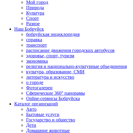
Мой город
Природа
Культура
Спорт
Разное
Наш Бобруйск
бобруйская энциклопедия
справка
транспорт
расписание движения городских автобусов
здоровье, спорт, туризм
экономика
религия и национально-культурные объединения
культура, образование, СМИ
литература и искусство
о городе
Фотогалереи
Сферические 360° панорамы
Online-сервисы Бобруйска
Каталог организаций
Авто
Бытовые услуги
Государство и общество
Дети
Домашние животные