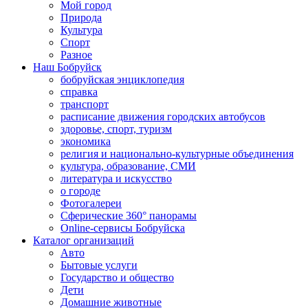
Мой город
Природа
Культура
Спорт
Разное
Наш Бобруйск
бобруйская энциклопедия
справка
транспорт
расписание движения городских автобусов
здоровье, спорт, туризм
экономика
религия и национально-культурные объединения
культура, образование, СМИ
литература и искусство
о городе
Фотогалереи
Сферические 360° панорамы
Online-сервисы Бобруйска
Каталог организаций
Авто
Бытовые услуги
Государство и общество
Дети
Домашние животные