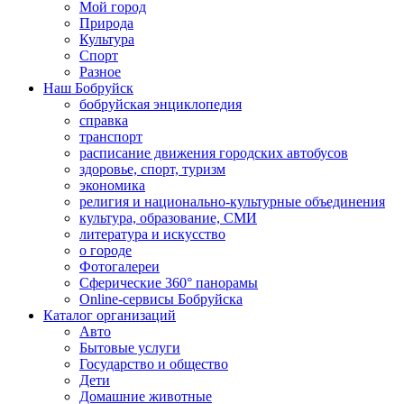
Мой город
Природа
Культура
Спорт
Разное
Наш Бобруйск
бобруйская энциклопедия
справка
транспорт
расписание движения городских автобусов
здоровье, спорт, туризм
экономика
религия и национально-культурные объединения
культура, образование, СМИ
литература и искусство
о городе
Фотогалереи
Сферические 360° панорамы
Online-сервисы Бобруйска
Каталог организаций
Авто
Бытовые услуги
Государство и общество
Дети
Домашние животные