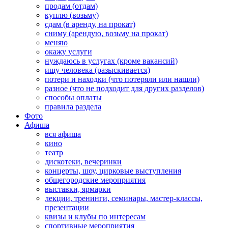
продам (отдам)
куплю (возьму)
сдам (в аренду, на прокат)
сниму (арендую, возьму на прокат)
меняю
окажу услуги
нуждаюсь в услугах (кроме вакансий)
ищу человека (разыскивается)
потери и находки (что потеряли или нашли)
разное (что не подходит для других разделов)
способы оплаты
правила раздела
Фото
Афиша
вся афиша
кино
театр
дискотеки, вечеринки
концерты, шоу, цирковые выступления
общегородские мероприятия
выставки, ярмарки
лекции, тренинги, семинары, мастер-классы,
презентации
квизы и клубы по интересам
спортивные мероприятия