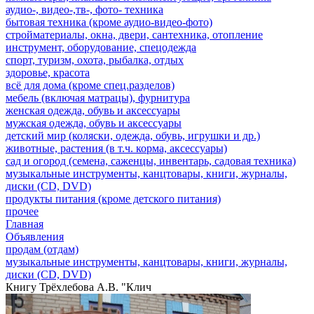
аудио-, видео-,тв-, фото- техника
бытовая техника (кроме аудио-видео-фото)
стройматериалы, окна, двери, сантехника, отопление
инструмент, оборудование, спецодежда
спорт, туризм, охота, рыбалка, отдых
здоровье, красота
всё для дома (кроме спец.разделов)
мебель (включая матрацы), фурнитура
женская одежда, обувь и аксессуары
мужская одежда, обувь и аксессуары
детский мир (коляски, одежда, обувь, игрушки и др.)
животные, растения (в т.ч. корма, аксессуары)
сад и огород (семена, саженцы, инвентарь, садовая техника)
музыкальные инструменты, канцтовары, книги, журналы,
диски (CD, DVD)
продукты питания (кроме детского питания)
прочее
Главная
Объявления
продам (отдам)
музыкальные инструменты, канцтовары, книги, журналы,
диски (CD, DVD)
Книгу Трёхлебова А.В. "Клич