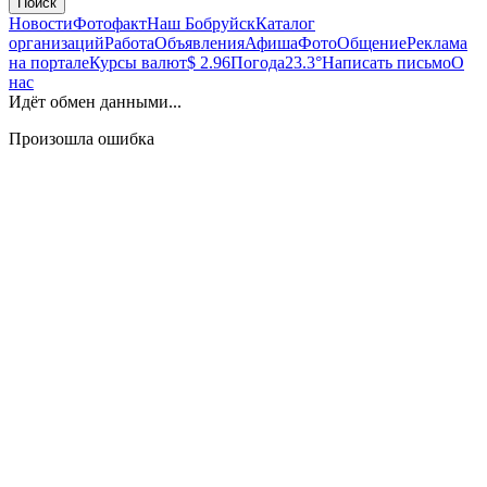
Поиск
Новости
Фотофакт
Наш Бобруйск
Каталог
организаций
Работа
Объявления
Афиша
Фото
Общение
Реклама
на портале
Курсы валют
$ 2.96
Погода
23.3°
Написать письмо
О
нас
Идёт обмен данными...
Произошла ошибка