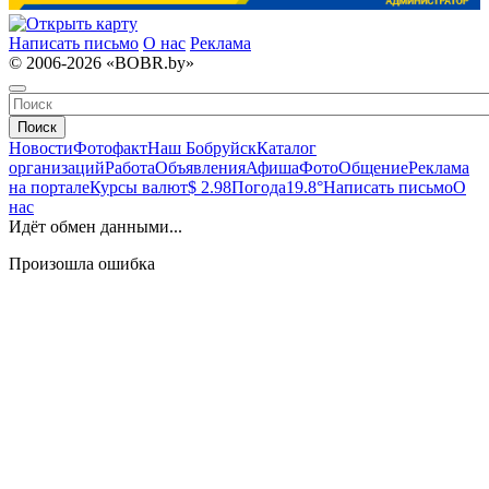
Написать письмо
О нас
Реклама
© 2006-2026 «BOBR.by»
Поиск
Новости
Фотофакт
Наш Бобруйск
Каталог
организаций
Работа
Объявления
Афиша
Фото
Общение
Реклама
на портале
Курсы валют
$ 2.98
Погода
19.8°
Написать письмо
О
нас
Идёт обмен данными...
Произошла ошибка