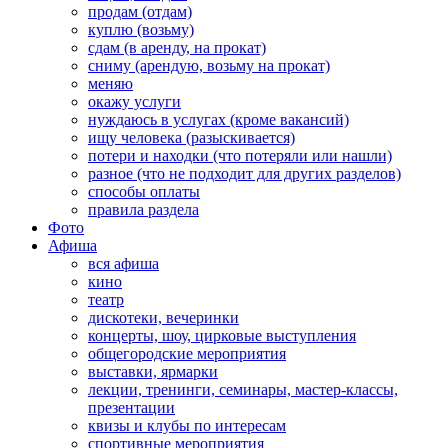
продам (отдам)
куплю (возьму)
сдам (в аренду, на прокат)
сниму (арендую, возьму на прокат)
меняю
окажу услуги
нуждаюсь в услугах (кроме вакансий)
ищу человека (разыскивается)
потери и находки (что потеряли или нашли)
разное (что не подходит для других разделов)
способы оплаты
правила раздела
Фото
Афиша
вся афиша
кино
театр
дискотеки, вечеринки
концерты, шоу, цирковые выступления
общегородские мероприятия
выставки, ярмарки
лекции, тренинги, семинары, мастер-классы,
презентации
квизы и клубы по интересам
спортивные мероприятия