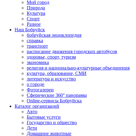
Мой город
Природа
Культура
Спорт
Разное
Наш Бобруйск
бобруйская энциклопедия
справка
транспорт
расписание движения городских автобусов
здоровье, спорт, туризм
экономика
религия и национально-культурные объединения
культура, образование, СМИ
литература и искусство
о городе
Фотогалереи
Сферические 360° панорамы
Online-сервисы Бобруйска
Каталог организаций
Авто
Бытовые услуги
Государство и общество
Дети
Домашние животные