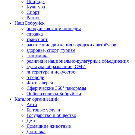
Природа
Культура
Спорт
Разное
Наш Бобруйск
бобруйская энциклопедия
справка
транспорт
расписание движения городских автобусов
здоровье, спорт, туризм
экономика
религия и национально-культурные объединения
культура, образование, СМИ
литература и искусство
о городе
Фотогалереи
Сферические 360° панорамы
Online-сервисы Бобруйска
Каталог организаций
Авто
Бытовые услуги
Государство и общество
Дети
Домашние животные
Доставка