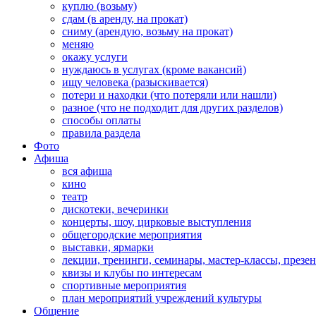
куплю (возьму)
сдам (в аренду, на прокат)
сниму (арендую, возьму на прокат)
меняю
окажу услуги
нуждаюсь в услугах (кроме вакансий)
ищу человека (разыскивается)
потери и находки (что потеряли или нашли)
разное (что не подходит для других разделов)
способы оплаты
правила раздела
Фото
Афиша
вся афиша
кино
театр
дискотеки, вечеринки
концерты, шоу, цирковые выступления
общегородские мероприятия
выставки, ярмарки
лекции, тренинги, семинары, мастер-классы, презе
квизы и клубы по интересам
спортивные мероприятия
план мероприятий учреждений культуры
Общение