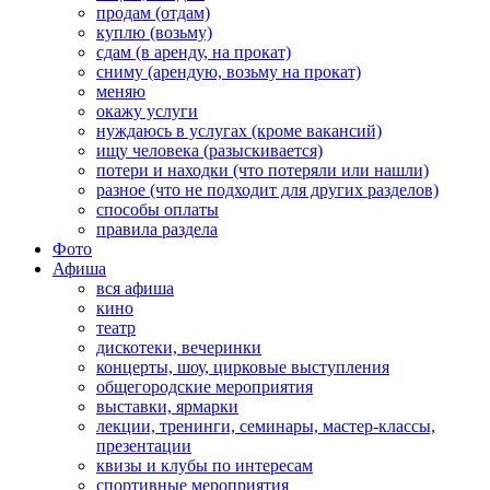
продам (отдам)
куплю (возьму)
сдам (в аренду, на прокат)
сниму (арендую, возьму на прокат)
меняю
окажу услуги
нуждаюсь в услугах (кроме вакансий)
ищу человека (разыскивается)
потери и находки (что потеряли или нашли)
разное (что не подходит для других разделов)
способы оплаты
правила раздела
Фото
Афиша
вся афиша
кино
театр
дискотеки, вечеринки
концерты, шоу, цирковые выступления
общегородские мероприятия
выставки, ярмарки
лекции, тренинги, семинары, мастер-классы,
презентации
квизы и клубы по интересам
спортивные мероприятия