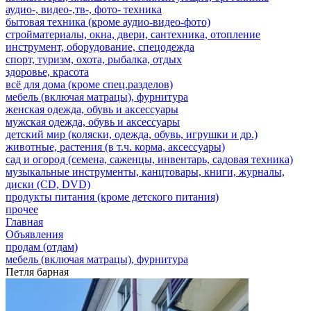
аудио-, видео-,тв-, фото- техника
бытовая техника (кроме аудио-видео-фото)
стройматериалы, окна, двери, сантехника, отопление
инструмент, оборудование, спецодежда
спорт, туризм, охота, рыбалка, отдых
здоровье, красота
всё для дома (кроме спец.разделов)
мебель (включая матрацы), фурнитура
женская одежда, обувь и аксессуары
мужская одежда, обувь и аксессуары
детский мир (коляски, одежда, обувь, игрушки и др.)
животные, растения (в т.ч. корма, аксессуары)
сад и огород (семена, саженцы, инвентарь, садовая техника)
музыкальные инструменты, канцтовары, книги, журналы,
диски (CD, DVD)
продукты питания (кроме детского питания)
прочее
Главная
Объявления
продам (отдам)
мебель (включая матрацы), фурнитура
Петля барная