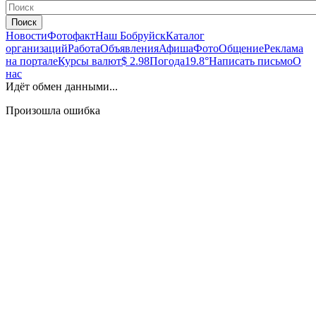
Поиск
Новости
Фотофакт
Наш Бобруйск
Каталог
организаций
Работа
Объявления
Афиша
Фото
Общение
Реклама
на портале
Курсы валют
$ 2.98
Погода
19.8°
Написать письмо
О
нас
Идёт обмен данными...
Произошла ошибка