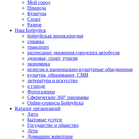
Мой город
Природа
Культура
Спорт
Разное
Наш Бобруйск
бобруйская энциклопедия
справка
транспорт
расписание движения городских автобусов
здоровье, спорт, туризм
экономика
религия и национально-культурные объединения
культура, образование, СМИ
литература и искусство
о городе
Фотогалереи
Сферические 360° панорамы
Online-сервисы Бобруйска
Каталог организаций
Авто
Бытовые услуги
Государство и общество
Дети
Домашние животные