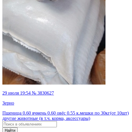
29 июля 19:54 № 3830627
Зерно
Пшеница 0.60 ячмень 0.60 овёс 0.55 к.мешки по 30кг(от 10шт)
другие животные (в т.ч. корма, аксессуары)
Найти