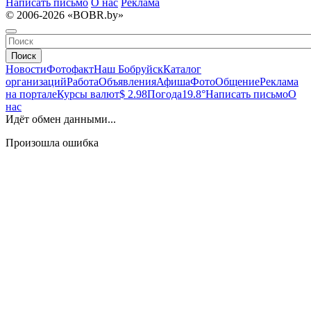
Написать письмо
О нас
Реклама
© 2006-2026 «BOBR.by»
Поиск
Новости
Фотофакт
Наш Бобруйск
Каталог
организаций
Работа
Объявления
Афиша
Фото
Общение
Реклама
на портале
Курсы валют
$ 2.98
Погода
19.8°
Написать письмо
О
нас
Идёт обмен данными...
Произошла ошибка