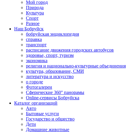
Мой город
Природа
Культура
Спорт
Разное
Наш Бобруйск
бобруйская энциклопедия
справка
транспорт
расписание движения городских автобусов
здоровье, спорт, туризм
экономика
религия и национально-культурные объединения
культура, образование, СМИ
литература и искусство
о городе
Фотогалереи
Сферические 360° панорамы
Online-сервисы Бобруйска
Каталог организаций
Авто
Бытовые услуги
Государство и общество
Дети
Домашние животные