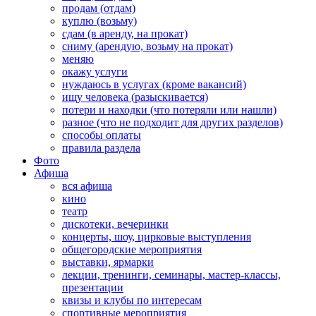
продам (отдам)
куплю (возьму)
сдам (в аренду, на прокат)
сниму (арендую, возьму на прокат)
меняю
окажу услуги
нуждаюсь в услугах (кроме вакансий)
ищу человека (разыскивается)
потери и находки (что потеряли или нашли)
разное (что не подходит для других разделов)
способы оплаты
правила раздела
Фото
Афиша
вся афиша
кино
театр
дискотеки, вечеринки
концерты, шоу, цирковые выступления
общегородские мероприятия
выставки, ярмарки
лекции, тренинги, семинары, мастер-классы,
презентации
квизы и клубы по интересам
спортивные мероприятия