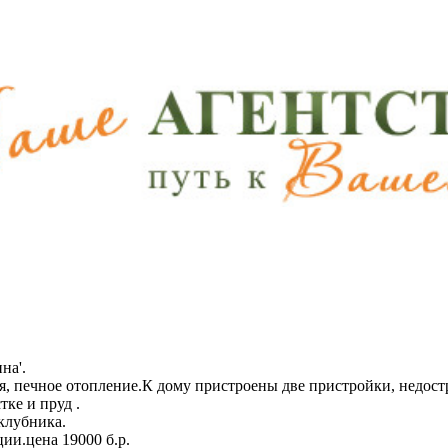
на'.
я, печное отопление.К дому пристроены две пристройки, недос
тке и пруд .
клубника.
ии.цена 19000 б.р.