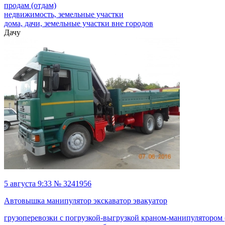
продам (отдам)
недвижимость, земельные участки
дома, дачи, земельные участки вне городов
Дачу
5 августа 9:33 № 3241956
Автовышка манипулятор экскаватор эвакуатор
грузоперевозки с погрузкой-выгрузкой краном-манипулятором (