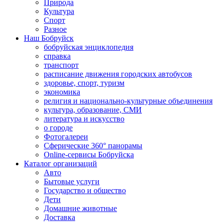
Природа
Культура
Спорт
Разное
Наш Бобруйск
бобруйская энциклопедия
справка
транспорт
расписание движения городских автобусов
здоровье, спорт, туризм
экономика
религия и национально-культурные объединения
культура, образование, СМИ
литература и искусство
о городе
Фотогалереи
Сферические 360° панорамы
Online-сервисы Бобруйска
Каталог организаций
Авто
Бытовые услуги
Государство и общество
Дети
Домашние животные
Доставка