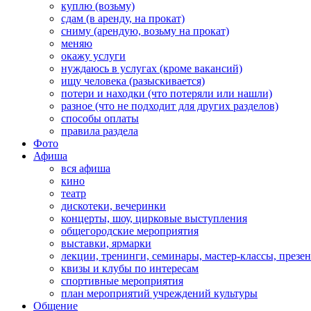
куплю (возьму)
сдам (в аренду, на прокат)
сниму (арендую, возьму на прокат)
меняю
окажу услуги
нуждаюсь в услугах (кроме вакансий)
ищу человека (разыскивается)
потери и находки (что потеряли или нашли)
разное (что не подходит для других разделов)
способы оплаты
правила раздела
Фото
Афиша
вся афиша
кино
театр
дискотеки, вечеринки
концерты, шоу, цирковые выступления
общегородские мероприятия
выставки, ярмарки
лекции, тренинги, семинары, мастер-классы, презе
квизы и клубы по интересам
спортивные мероприятия
план мероприятий учреждений культуры
Общение