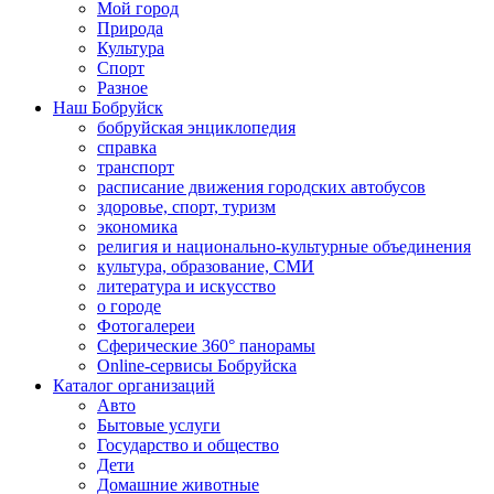
Мой город
Природа
Культура
Спорт
Разное
Наш Бобруйск
бобруйская энциклопедия
справка
транспорт
расписание движения городских автобусов
здоровье, спорт, туризм
экономика
религия и национально-культурные объединения
культура, образование, СМИ
литература и искусство
о городе
Фотогалереи
Сферические 360° панорамы
Online-сервисы Бобруйска
Каталог организаций
Авто
Бытовые услуги
Государство и общество
Дети
Домашние животные