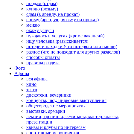
продам (отдам)
куплю (возьму)
сдам (в аренду, на прокат)
сниму (арендую, возьму на прокат)
меняю
окажу услуги
нуждаюсь в услугах (кроме вакансий)
ищу человека (разыскивается)
потери и находки (что потеряли или нашли)
разное (что не подходит для других разделов)
способы оплаты
правила раздела
Фото
Афиша
вся афиша
кино
театр
дискотеки, вечеринки
концерты, шоу, цирковые выступления
общегородские мероприятия
выставки, ярмарки
лекции, тренинги, семинары, мастер-классы,
презентации
квизы и клубы по интересам
спортивные мероприятия