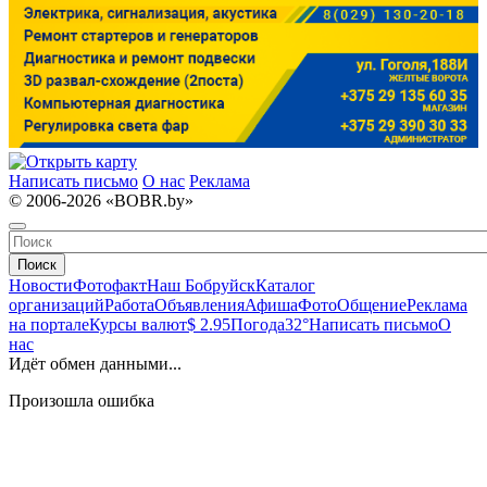
Написать письмо
О нас
Реклама
© 2006-2026 «BOBR.by»
Поиск
Новости
Фотофакт
Наш Бобруйск
Каталог
организаций
Работа
Объявления
Афиша
Фото
Общение
Реклама
на портале
Курсы валют
$ 2.95
Погода
32°
Написать письмо
О
нас
Идёт обмен данными...
Произошла ошибка