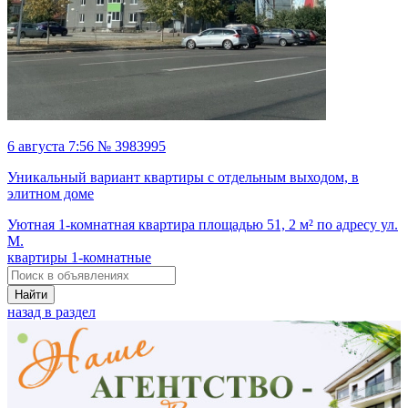
6 августа 7:56 № 3983995
Уникальный вариант квартиры с отдельным выходом, в
элитном доме
Уютная 1-комнатная квартира площадью 51, 2 м² по адресу ул.
М.
квартиры 1-комнатные
Найти
назад в раздел