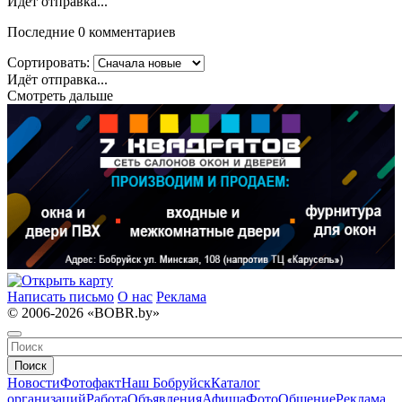
Идёт отправка...
Последние 0 комментариев
Сортировать:
Идёт отправка...
Смотреть дальше
Написать письмо
О нас
Реклама
© 2006-2026 «BOBR.by»
Поиск
Новости
Фотофакт
Наш Бобруйск
Каталог
организаций
Работа
Объявления
Афиша
Фото
Общение
Реклама