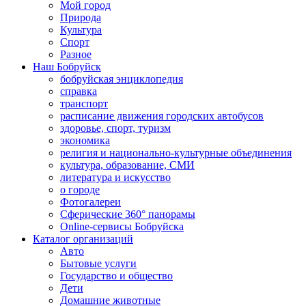
Мой город
Природа
Культура
Спорт
Разное
Наш Бобруйск
бобруйская энциклопедия
справка
транспорт
расписание движения городских автобусов
здоровье, спорт, туризм
экономика
религия и национально-культурные объединения
культура, образование, СМИ
литература и искусство
о городе
Фотогалереи
Сферические 360° панорамы
Online-сервисы Бобруйска
Каталог организаций
Авто
Бытовые услуги
Государство и общество
Дети
Домашние животные