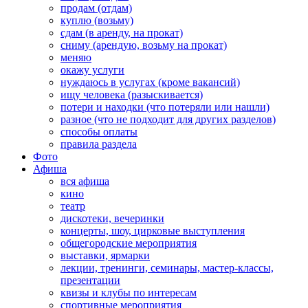
продам (отдам)
куплю (возьму)
сдам (в аренду, на прокат)
сниму (арендую, возьму на прокат)
меняю
окажу услуги
нуждаюсь в услугах (кроме вакансий)
ищу человека (разыскивается)
потери и находки (что потеряли или нашли)
разное (что не подходит для других разделов)
способы оплаты
правила раздела
Фото
Афиша
вся афиша
кино
театр
дискотеки, вечеринки
концерты, шоу, цирковые выступления
общегородские мероприятия
выставки, ярмарки
лекции, тренинги, семинары, мастер-классы,
презентации
квизы и клубы по интересам
спортивные мероприятия