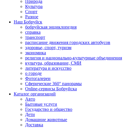
Природа
Культура
Спорт
Разное
Наш Бобруйск
бобруйская энциклопедия
справка
транспорт
расписание движения городских автобусов
здоровье, спорт, туризм
экономика
религия и национально-культурные объединения
культура, образование, СМИ
литература и искусство
о городе
Фотогалереи
Сферические 360° панорамы
Online-сервисы Бобруйска
Каталог организаций
Авто
Бытовые услуги
Государство и общество
Дети
Домашние животные
Доставка