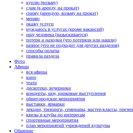
куплю (возьму)
сдам (в аренду, на прокат)
сниму (арендую, возьму на прокат)
меняю
окажу услуги
нуждаюсь в услугах (кроме вакансий)
ищу человека (разыскивается)
потери и находки (что потеряли или нашли)
разное (что не подходит для других разделов)
способы оплаты
правила раздела
Фото
Афиша
вся афиша
кино
театр
дискотеки, вечеринки
концерты, шоу, цирковые выступления
общегородские мероприятия
выставки, ярмарки
лекции, тренинги, семинары, мастер-классы, презе
квизы и клубы по интересам
спортивные мероприятия
план мероприятий учреждений культуры
Общение