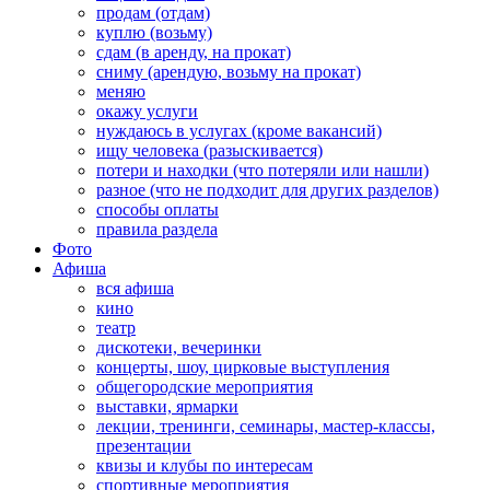
продам (отдам)
куплю (возьму)
сдам (в аренду, на прокат)
сниму (арендую, возьму на прокат)
меняю
окажу услуги
нуждаюсь в услугах (кроме вакансий)
ищу человека (разыскивается)
потери и находки (что потеряли или нашли)
разное (что не подходит для других разделов)
способы оплаты
правила раздела
Фото
Афиша
вся афиша
кино
театр
дискотеки, вечеринки
концерты, шоу, цирковые выступления
общегородские мероприятия
выставки, ярмарки
лекции, тренинги, семинары, мастер-классы,
презентации
квизы и клубы по интересам
спортивные мероприятия