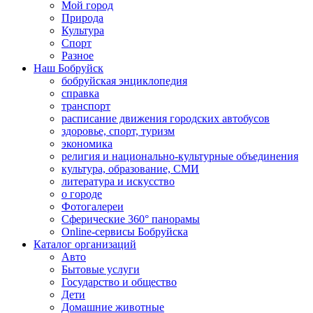
Мой город
Природа
Культура
Спорт
Разное
Наш Бобруйск
бобруйская энциклопедия
справка
транспорт
расписание движения городских автобусов
здоровье, спорт, туризм
экономика
религия и национально-культурные объединения
культура, образование, СМИ
литература и искусство
о городе
Фотогалереи
Сферические 360° панорамы
Online-сервисы Бобруйска
Каталог организаций
Авто
Бытовые услуги
Государство и общество
Дети
Домашние животные