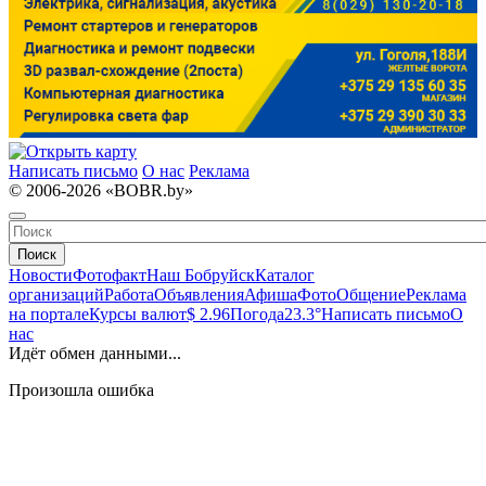
Написать письмо
О нас
Реклама
© 2006-2026 «BOBR.by»
Поиск
Новости
Фотофакт
Наш Бобруйск
Каталог
организаций
Работа
Объявления
Афиша
Фото
Общение
Реклама
на портале
Курсы валют
$ 2.96
Погода
23.3°
Написать письмо
О
нас
Идёт обмен данными...
Произошла ошибка