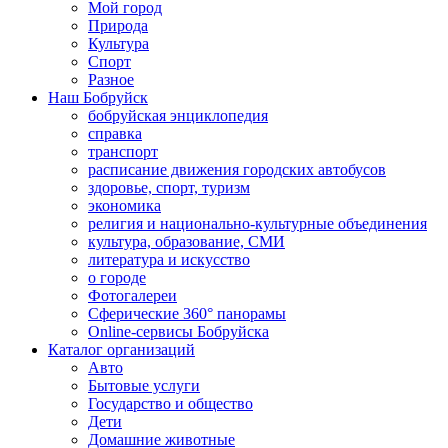
Мой город
Природа
Культура
Спорт
Разное
Наш Бобруйск
бобруйская энциклопедия
справка
транспорт
расписание движения городских автобусов
здоровье, спорт, туризм
экономика
религия и национально-культурные объединения
культура, образование, СМИ
литература и искусство
о городе
Фотогалереи
Сферические 360° панорамы
Online-сервисы Бобруйска
Каталог организаций
Авто
Бытовые услуги
Государство и общество
Дети
Домашние животные