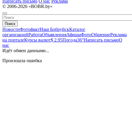
Написать письмо
О нас
Реклама
© 2006-2026 «BOBR.by»
Поиск
Новости
Фотофакт
Наш Бобруйск
Каталог
организаций
Работа
Объявления
Афиша
Фото
Общение
Реклама
на портале
Курсы валют
$ 2.95
Погода
36°
Написать письмо
О
нас
Идёт обмен данными...
Произошла ошибка