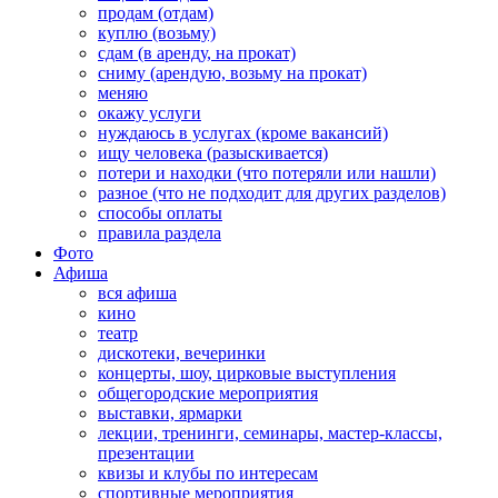
продам (отдам)
куплю (возьму)
сдам (в аренду, на прокат)
сниму (арендую, возьму на прокат)
меняю
окажу услуги
нуждаюсь в услугах (кроме вакансий)
ищу человека (разыскивается)
потери и находки (что потеряли или нашли)
разное (что не подходит для других разделов)
способы оплаты
правила раздела
Фото
Афиша
вся афиша
кино
театр
дискотеки, вечеринки
концерты, шоу, цирковые выступления
общегородские мероприятия
выставки, ярмарки
лекции, тренинги, семинары, мастер-классы,
презентации
квизы и клубы по интересам
спортивные мероприятия