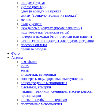
продам (отдам)
куплю (возьму)
сдам (в аренду, на прокат)
сниму (арендую, возьму на прокат)
меняю
окажу услуги
нуждаюсь в услугах (кроме вакансий)
ищу человека (разыскивается)
потери и находки (что потеряли или нашли)
разное (что не подходит для других разделов)
способы оплаты
правила раздела
Фото
Афиша
вся афиша
кино
театр
дискотеки, вечеринки
концерты, шоу, цирковые выступления
общегородские мероприятия
выставки, ярмарки
лекции, тренинги, семинары, мастер-классы,
презентации
квизы и клубы по интересам
спортивные мероприятия