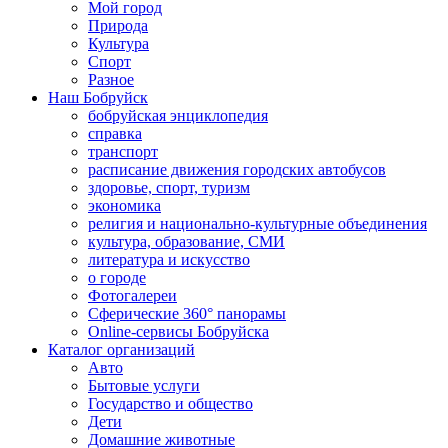
Мой город
Природа
Культура
Спорт
Разное
Наш Бобруйск
бобруйская энциклопедия
справка
транспорт
расписание движения городских автобусов
здоровье, спорт, туризм
экономика
религия и национально-культурные объединения
культура, образование, СМИ
литература и искусство
о городе
Фотогалереи
Сферические 360° панорамы
Online-сервисы Бобруйска
Каталог организаций
Авто
Бытовые услуги
Государство и общество
Дети
Домашние животные