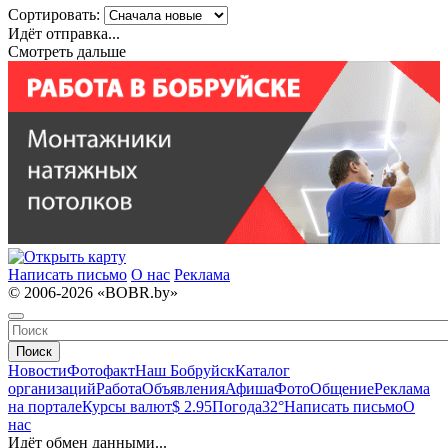
Сортировать:
Идёт отправка...
Смотреть дальше
Написать письмо
О нас
Реклама
© 2006-2026 «BOBR.by»
Поиск
Новости
Фотофакт
Наш Бобруйск
Каталог
организаций
Работа
Объявления
Афиша
Фото
Общение
Реклама
на портале
Курсы валют
$ 2.95
Погода
32°
Написать письмо
О
нас
Идёт обмен данными...