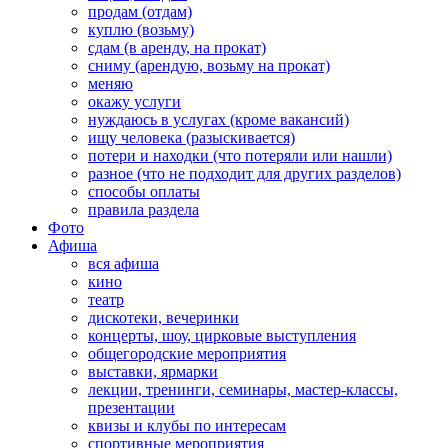
продам (отдам)
куплю (возьму)
сдам (в аренду, на прокат)
сниму (арендую, возьму на прокат)
меняю
окажу услуги
нуждаюсь в услугах (кроме вакансий)
ищу человека (разыскивается)
потери и находки (что потеряли или нашли)
разное (что не подходит для других разделов)
способы оплаты
правила раздела
Фото
Афиша
вся афиша
кино
театр
дискотеки, вечеринки
концерты, шоу, цирковые выступления
общегородские мероприятия
выставки, ярмарки
лекции, тренинги, семинары, мастер-классы,
презентации
квизы и клубы по интересам
спортивные мероприятия