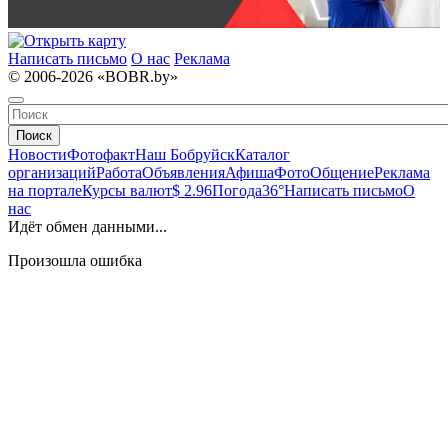
Написать письмо
О нас
Реклама
© 2006-2026 «BOBR.by»
Поиск
Новости
Фотофакт
Наш Бобруйск
Каталог
организаций
Работа
Объявления
Афиша
Фото
Общение
Реклама
на портале
Курсы валют
$ 2.96
Погода
36°
Написать письмо
О
нас
Идёт обмен данными...
Произошла ошибка