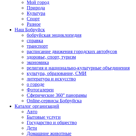
Мой город
Природа
Культура
Спорт
Разное
Наш Бобруйск
бобруйская энциклопедия
справка
транспорт
расписание движения городских автобусов
здоровье, спорт, туризм
экономика
религия и национально-культурные объединения
культура, образование, СМИ
литература и искусство
о городе
Фотогалереи
Сферические 360° панорамы
Online-сервисы Бобруйска
Каталог организаций
Авто
Бытовые услуги
Государство и общество
Дети
Домашние животные