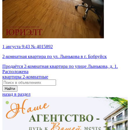
1 августа 9:43 № 4015892
2-комнатная квартира по ул. Лынькова в г. Бобруйск
Продаётся 2-комнатная квартира по улице Лынькова, д. 1.
Расположена
квартиры 2-комнатные
Найти
назад в раздел