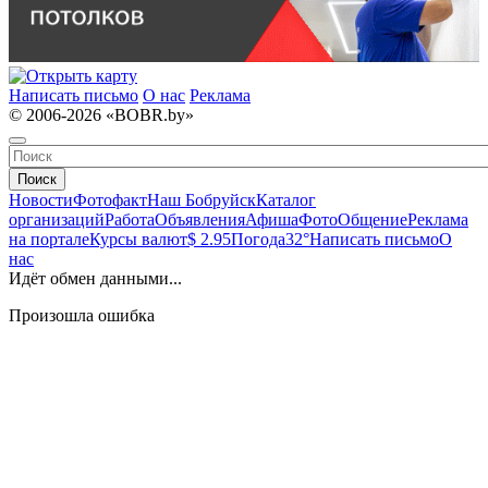
Написать письмо
О нас
Реклама
© 2006-2026 «BOBR.by»
Поиск
Новости
Фотофакт
Наш Бобруйск
Каталог
организаций
Работа
Объявления
Афиша
Фото
Общение
Реклама
на портале
Курсы валют
$ 2.95
Погода
32°
Написать письмо
О
нас
Идёт обмен данными...
Произошла ошибка