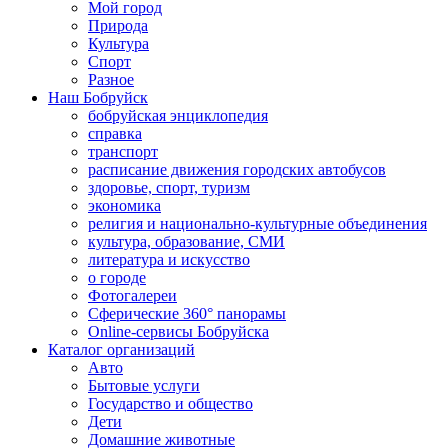
Мой город
Природа
Культура
Спорт
Разное
Наш Бобруйск
бобруйская энциклопедия
справка
транспорт
расписание движения городских автобусов
здоровье, спорт, туризм
экономика
религия и национально-культурные объединения
культура, образование, СМИ
литература и искусство
о городе
Фотогалереи
Сферические 360° панорамы
Online-сервисы Бобруйска
Каталог организаций
Авто
Бытовые услуги
Государство и общество
Дети
Домашние животные