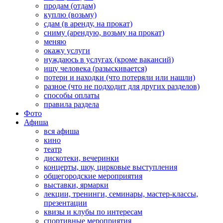
продам (отдам)
куплю (возьму)
сдам (в аренду, на прокат)
сниму (арендую, возьму на прокат)
меняю
окажу услуги
нуждаюсь в услугах (кроме вакансий)
ищу человека (разыскивается)
потери и находки (что потеряли или нашли)
разное (что не подходит для других разделов)
способы оплаты
правила раздела
Фото
Афиша
вся афиша
кино
театр
дискотеки, вечеринки
концерты, шоу, цирковые выступления
общегородские мероприятия
выставки, ярмарки
лекции, тренинги, семинары, мастер-классы,
презентации
квизы и клубы по интересам
спортивные мероприятия