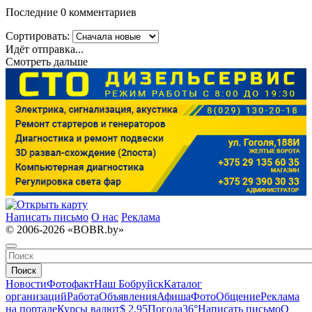
Последние 0 комментариев
Сортировать:
Идёт отправка...
Смотреть дальше
Написать письмо
О нас
Реклама
© 2006-2026 «BOBR.by»
Поиск
Новости
Фотофакт
Наш Бобруйск
Каталог
организаций
Работа
Объявления
Афиша
Фото
Общение
Реклама
на портале
Курсы валют
$ 2.95
Погода
36°
Написать письмо
О