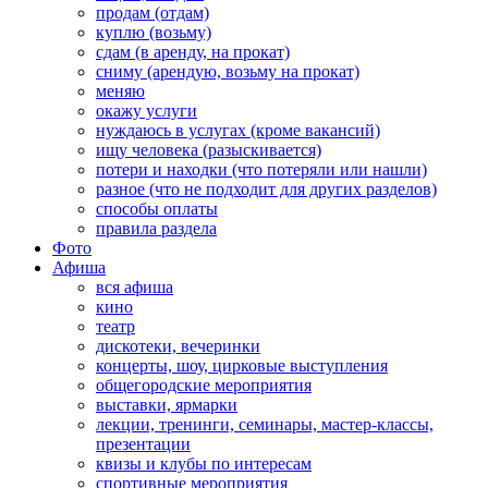
продам (отдам)
куплю (возьму)
сдам (в аренду, на прокат)
сниму (арендую, возьму на прокат)
меняю
окажу услуги
нуждаюсь в услугах (кроме вакансий)
ищу человека (разыскивается)
потери и находки (что потеряли или нашли)
разное (что не подходит для других разделов)
способы оплаты
правила раздела
Фото
Афиша
вся афиша
кино
театр
дискотеки, вечеринки
концерты, шоу, цирковые выступления
общегородские мероприятия
выставки, ярмарки
лекции, тренинги, семинары, мастер-классы,
презентации
квизы и клубы по интересам
спортивные мероприятия