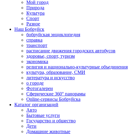
Мой город
Природа
Культура
Спорт
Разное
Наш Бобруйск
бобруйская энциклопедия
справка
транспорт
расписание движения городских автобусов
здоровье, спорт, туризм
экономика
религия и национально-культурные объединения
культура, образование, СМИ
литература и искусство
о городе
Фотогалереи
Сферические 360° панорамы
Online-сервисы Бобруйска
Каталог организаций
Авто
Бытовые услуги
Государство и общество
Дети
Домашние животные