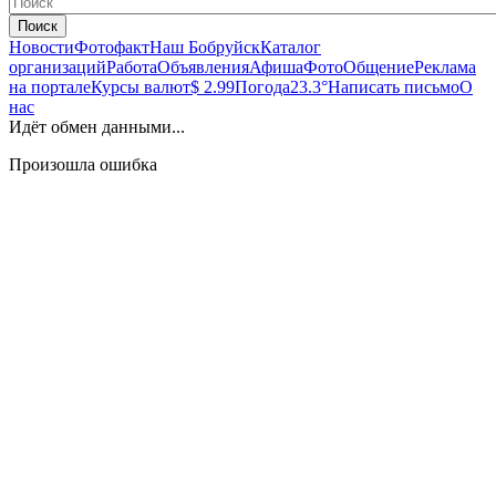
Поиск
Новости
Фотофакт
Наш Бобруйск
Каталог
организаций
Работа
Объявления
Афиша
Фото
Общение
Реклама
на портале
Курсы валют
$ 2.99
Погода
23.3°
Написать письмо
О
нас
Идёт обмен данными...
Произошла ошибка