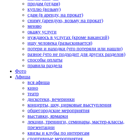
продам (отдам)
куплю (возьму)
сдам (в аренду, на прокат)
сниму (арендую, возьму на прокат)
меняю
окажу услуги
нуждаюсь в услугах (кроме вакансий)
ищу человека (разыскивается)
потери и находки (что потеряли или нашли)
разное (что не подходит для других разделов)
способы оплаты
правила раздела
Фото
Афиша
вся афиша
кино
театр
дискотеки, вечеринки
концерты, шоу, цирковые выступления
общегородские мероприятия
выставки, ярмарки
лекции, тренинги, семинары, мастер-классы,
презентации
квизы и клубы по интересам
спортивные мероприятия