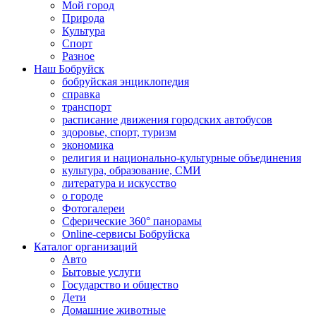
Мой город
Природа
Культура
Спорт
Разное
Наш Бобруйск
бобруйская энциклопедия
справка
транспорт
расписание движения городских автобусов
здоровье, спорт, туризм
экономика
религия и национально-культурные объединения
культура, образование, СМИ
литература и искусство
о городе
Фотогалереи
Сферические 360° панорамы
Online-сервисы Бобруйска
Каталог организаций
Авто
Бытовые услуги
Государство и общество
Дети
Домашние животные