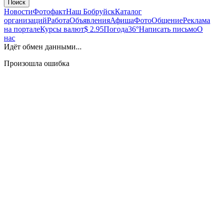
Поиск
Новости
Фотофакт
Наш Бобруйск
Каталог
организаций
Работа
Объявления
Афиша
Фото
Общение
Реклама
на портале
Курсы валют
$ 2.95
Погода
36°
Написать письмо
О
нас
Идёт обмен данными...
Произошла ошибка