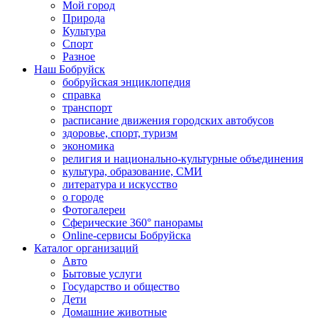
Мой город
Природа
Культура
Спорт
Разное
Наш Бобруйск
бобруйская энциклопедия
справка
транспорт
расписание движения городских автобусов
здоровье, спорт, туризм
экономика
религия и национально-культурные объединения
культура, образование, СМИ
литература и искусство
о городе
Фотогалереи
Сферические 360° панорамы
Online-сервисы Бобруйска
Каталог организаций
Авто
Бытовые услуги
Государство и общество
Дети
Домашние животные