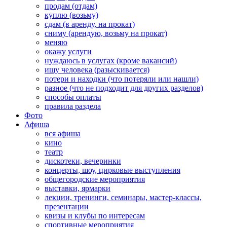
продам (отдам)
куплю (возьму)
сдам (в аренду, на прокат)
сниму (арендую, возьму на прокат)
меняю
окажу услуги
нуждаюсь в услугах (кроме вакансий)
ищу человека (разыскивается)
потери и находки (что потеряли или нашли)
разное (что не подходит для других разделов)
способы оплаты
правила раздела
Фото
Афиша
вся афиша
кино
театр
дискотеки, вечеринки
концерты, шоу, цирковые выступления
общегородские мероприятия
выставки, ярмарки
лекции, тренинги, семинары, мастер-классы,
презентации
квизы и клубы по интересам
спортивные мероприятия