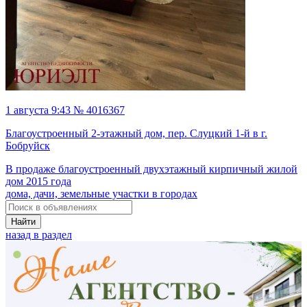
1 августа 9:43 № 4016367
Благоустроенный 2-этажный дом, пер. Слуцкий 1-й в г.
Бобруйск
В продаже благоустроенный двухэтажный кирпичный жилой
дом 2015 года
дома, дачи, земельные участки в городах
Найти
назад в раздел