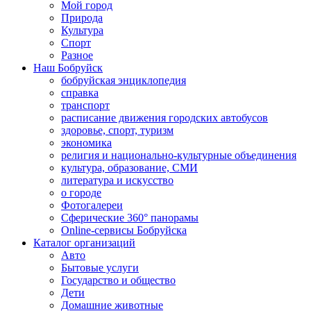
Мой город
Природа
Культура
Спорт
Разное
Наш Бобруйск
бобруйская энциклопедия
справка
транспорт
расписание движения городских автобусов
здоровье, спорт, туризм
экономика
религия и национально-культурные объединения
культура, образование, СМИ
литература и искусство
о городе
Фотогалереи
Сферические 360° панорамы
Online-сервисы Бобруйска
Каталог организаций
Авто
Бытовые услуги
Государство и общество
Дети
Домашние животные