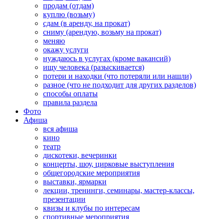
продам (отдам)
куплю (возьму)
сдам (в аренду, на прокат)
сниму (арендую, возьму на прокат)
меняю
окажу услуги
нуждаюсь в услугах (кроме вакансий)
ищу человека (разыскивается)
потери и находки (что потеряли или нашли)
разное (что не подходит для других разделов)
способы оплаты
правила раздела
Фото
Афиша
вся афиша
кино
театр
дискотеки, вечеринки
концерты, шоу, цирковые выступления
общегородские мероприятия
выставки, ярмарки
лекции, тренинги, семинары, мастер-классы,
презентации
квизы и клубы по интересам
спортивные мероприятия