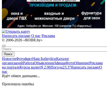
Написать письмо
О нас
Реклама
© 2006-2026 «BOBR.by»
Поиск
Новости
Фотофакт
Наш Бобруйск
Каталог
организаций
Работа
Объявления
Афиша
Фото
Общение
Реклама
на портале
Курсы валют
$ 2.96
Погода
23.3°
Написать письмо
О
нас
Идёт обмен данными...
Произошла ошибка