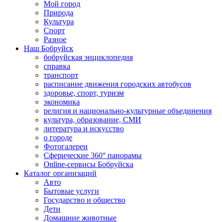
Мой город
Природа
Культура
Спорт
Разное
Наш Бобруйск
бобруйская энциклопедия
справка
транспорт
расписание движения городских автобусов
здоровье, спорт, туризм
экономика
религия и национально-культурные объединения
культура, образование, СМИ
литература и искусство
о городе
Фотогалереи
Сферические 360° панорамы
Online-сервисы Бобруйска
Каталог организаций
Авто
Бытовые услуги
Государство и общество
Дети
Домашние животные