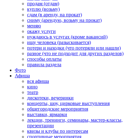
продам (отдам)
куплю (возьму)
сдам (в аренду, на прокат)
сниму (арендую, возьму на прокат)
меняю
окажу услуги
нуждаюсь в услугах (кроме вакансий)
ищу человека (разыскивается)
потери и находки (что потеряли или нашли)
разное (что не подходит для других разделов)
способы оплаты
правила раздела
Фото
Афиша
вся афиша
кино
театр
дискотеки, вечеринки
концерты, шоу, цирковые выступления
общегородские мероприятия
выставки, ярмарки
лекции, тренинги, семинары, мастер-классы,
презентации
квизы и клубы по интересам
спортивные мероприятия