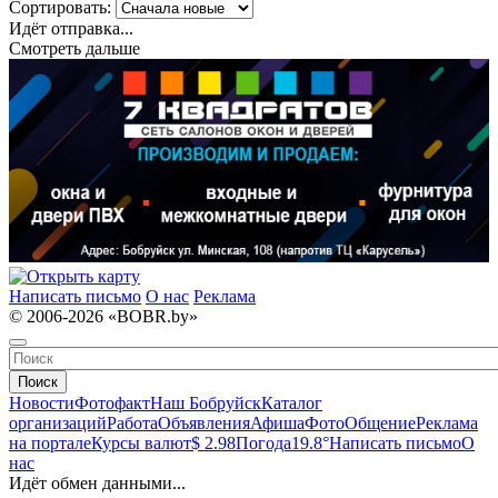
Сортировать:
Идёт отправка...
Смотреть дальше
Написать письмо
О нас
Реклама
© 2006-2026 «BOBR.by»
Поиск
Новости
Фотофакт
Наш Бобруйск
Каталог
организаций
Работа
Объявления
Афиша
Фото
Общение
Реклама
на портале
Курсы валют
$ 2.98
Погода
19.8°
Написать письмо
О
нас
Идёт обмен данными...