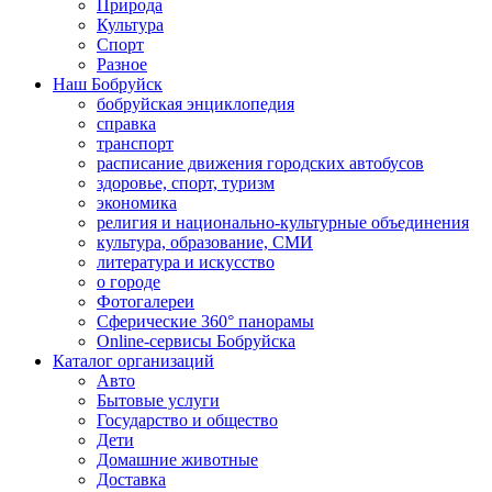
Природа
Культура
Спорт
Разное
Наш Бобруйск
бобруйская энциклопедия
справка
транспорт
расписание движения городских автобусов
здоровье, спорт, туризм
экономика
религия и национально-культурные объединения
культура, образование, СМИ
литература и искусство
о городе
Фотогалереи
Сферические 360° панорамы
Online-сервисы Бобруйска
Каталог организаций
Авто
Бытовые услуги
Государство и общество
Дети
Домашние животные
Доставка