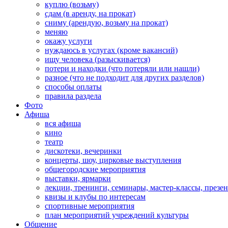
куплю (возьму)
сдам (в аренду, на прокат)
сниму (арендую, возьму на прокат)
меняю
окажу услуги
нуждаюсь в услугах (кроме вакансий)
ищу человека (разыскивается)
потери и находки (что потеряли или нашли)
разное (что не подходит для других разделов)
способы оплаты
правила раздела
Фото
Афиша
вся афиша
кино
театр
дискотеки, вечеринки
концерты, шоу, цирковые выступления
общегородские мероприятия
выставки, ярмарки
лекции, тренинги, семинары, мастер-классы, презе
квизы и клубы по интересам
спортивные мероприятия
план мероприятий учреждений культуры
Общение