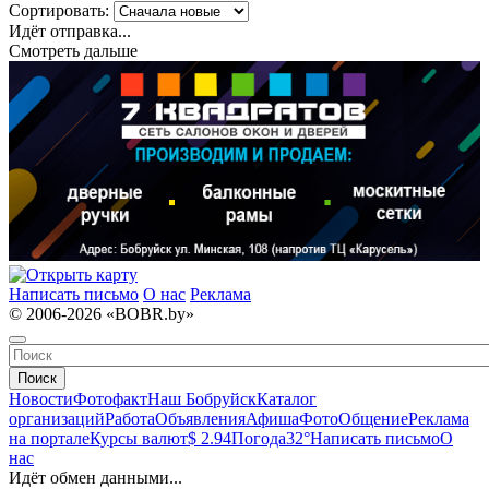
Сортировать:
Идёт отправка...
Смотреть дальше
Написать письмо
О нас
Реклама
© 2006-2026 «BOBR.by»
Поиск
Новости
Фотофакт
Наш Бобруйск
Каталог
организаций
Работа
Объявления
Афиша
Фото
Общение
Реклама
на портале
Курсы валют
$ 2.94
Погода
32°
Написать письмо
О
нас
Идёт обмен данными...