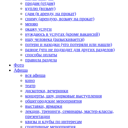
продам (отдам)
куплю (возьму)
сдам (в аренду, на прокат)
сниму (арендую, возьму на прокат)
меняю
окажу услуги
нуждаюсь в услугах (кроме вакансий)
ищу человека (разыскивается)
потери и находки (что потеряли или нашли)
разное (что не подходит для других разделов)
способы оплаты
правила раздела
Фото
Афиша
вся афиша
кино
театр
дискотеки, вечеринки
концерты, шоу, цирковые выступления
общегородские мероприятия
выставки, ярмарки
лекции, тренинги, семинары, мастер-классы,
презентации
квизы и клубы по интересам
спортивные мероприятия