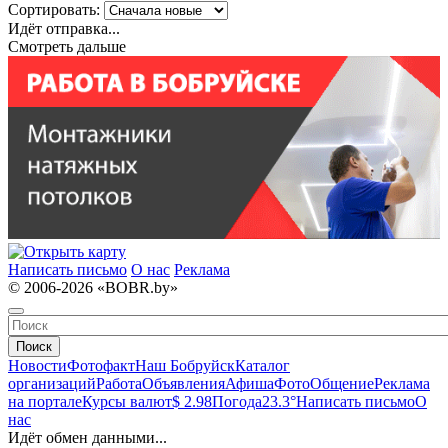
Сортировать:
Идёт отправка...
Смотреть дальше
Написать письмо
О нас
Реклама
© 2006-2026 «BOBR.by»
Поиск
Новости
Фотофакт
Наш Бобруйск
Каталог
организаций
Работа
Объявления
Афиша
Фото
Общение
Реклама
на портале
Курсы валют
$ 2.98
Погода
23.3°
Написать письмо
О
нас
Идёт обмен данными...