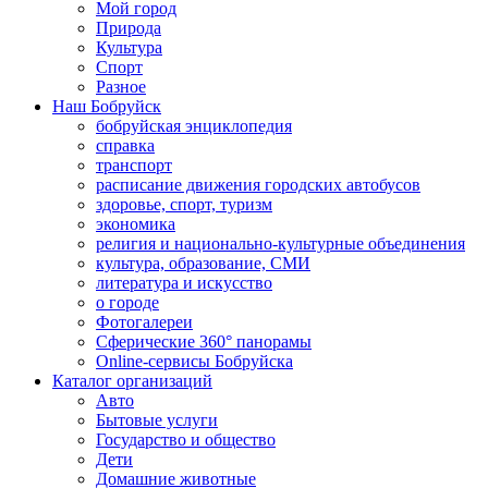
Мой город
Природа
Культура
Спорт
Разное
Наш Бобруйск
бобруйская энциклопедия
справка
транспорт
расписание движения городских автобусов
здоровье, спорт, туризм
экономика
религия и национально-культурные объединения
культура, образование, СМИ
литература и искусство
о городе
Фотогалереи
Сферические 360° панорамы
Online-сервисы Бобруйска
Каталог организаций
Авто
Бытовые услуги
Государство и общество
Дети
Домашние животные