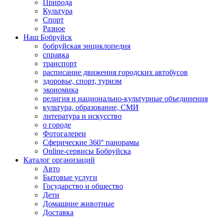
Природа
Культура
Спорт
Разное
Наш Бобруйск
бобруйская энциклопедия
справка
транспорт
расписание движения городских автобусов
здоровье, спорт, туризм
экономика
религия и национально-культурные объединения
культура, образование, СМИ
литература и искусство
о городе
Фотогалереи
Сферические 360° панорамы
Online-сервисы Бобруйска
Каталог организаций
Авто
Бытовые услуги
Государство и общество
Дети
Домашние животные
Доставка