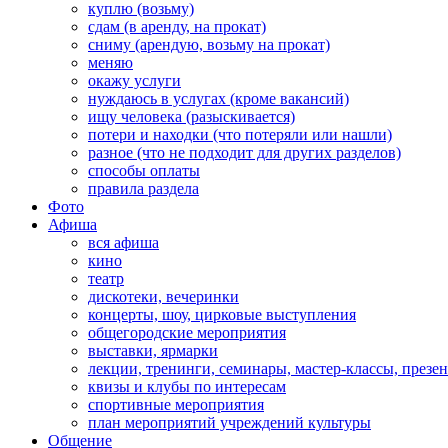
куплю (возьму)
сдам (в аренду, на прокат)
сниму (арендую, возьму на прокат)
меняю
окажу услуги
нуждаюсь в услугах (кроме вакансий)
ищу человека (разыскивается)
потери и находки (что потеряли или нашли)
разное (что не подходит для других разделов)
способы оплаты
правила раздела
Фото
Афиша
вся афиша
кино
театр
дискотеки, вечеринки
концерты, шоу, цирковые выступления
общегородские мероприятия
выставки, ярмарки
лекции, тренинги, семинары, мастер-классы, презе
квизы и клубы по интересам
спортивные мероприятия
план мероприятий учреждений культуры
Общение