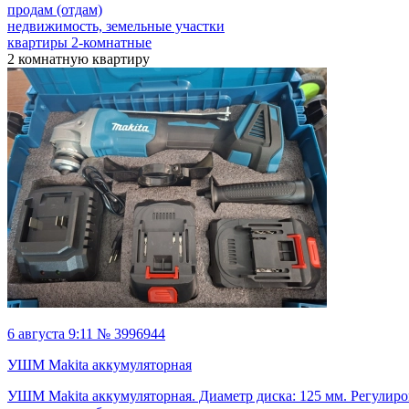
продам (отдам)
недвижимость, земельные участки
квартиры 2-комнатные
2 комнатную квартиру
6 августа 9:11 № 3996944
УШМ Makita аккумуляторная
УШМ Makita аккумуляторная. Диаметр диска: 125 мм. Регулиро