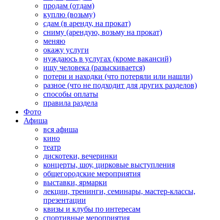
продам (отдам)
куплю (возьму)
сдам (в аренду, на прокат)
сниму (арендую, возьму на прокат)
меняю
окажу услуги
нуждаюсь в услугах (кроме вакансий)
ищу человека (разыскивается)
потери и находки (что потеряли или нашли)
разное (что не подходит для других разделов)
способы оплаты
правила раздела
Фото
Афиша
вся афиша
кино
театр
дискотеки, вечеринки
концерты, шоу, цирковые выступления
общегородские мероприятия
выставки, ярмарки
лекции, тренинги, семинары, мастер-классы,
презентации
квизы и клубы по интересам
спортивные мероприятия