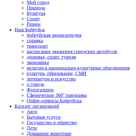
Мой город
Природа
Культура
Спорт
Разное
Наш Бобруйск
бобруйская энциклопедия
справка
транспорт
расписание движения городских автобусов
здоровье, спорт, туризм
экономика
религия и национально-культурные объединения
культура, образование, СМИ
литература и искусство
о городе
Фотогалереи
Сферические 360° панорамы
Online-сервисы Бобруйска
Каталог организаций
Авто
Бытовые услуги
Государство и общество
Дети
Домашние животные