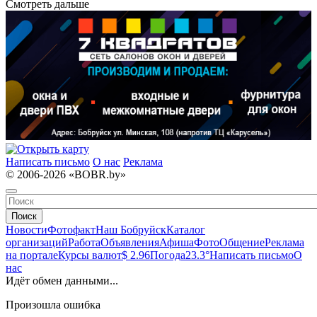
Смотреть дальше
Написать письмо
О нас
Реклама
© 2006-2026 «BOBR.by»
Поиск
Новости
Фотофакт
Наш Бобруйск
Каталог
организаций
Работа
Объявления
Афиша
Фото
Общение
Реклама
на портале
Курсы валют
$ 2.96
Погода
23.3°
Написать письмо
О
нас
Идёт обмен данными...
Произошла ошибка