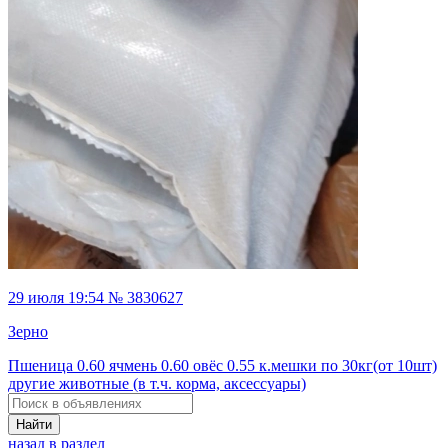
29 июля 19:54 № 3830627
Зерно
Пшеница 0.60 ячмень 0.60 овёс 0.55 к.мешки по 30кг(от 10шт)
другие животные (в т.ч. корма, аксессуары)
Найти
назад в раздел