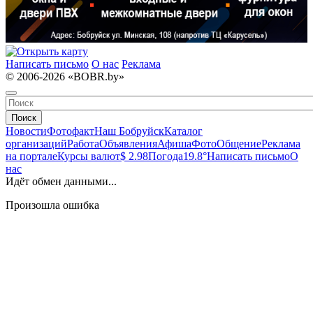
Написать письмо
О нас
Реклама
© 2006-2026 «BOBR.by»
Поиск
Новости
Фотофакт
Наш Бобруйск
Каталог
организаций
Работа
Объявления
Афиша
Фото
Общение
Реклама
на портале
Курсы валют
$ 2.98
Погода
19.8°
Написать письмо
О
нас
Идёт обмен данными...
Произошла ошибка