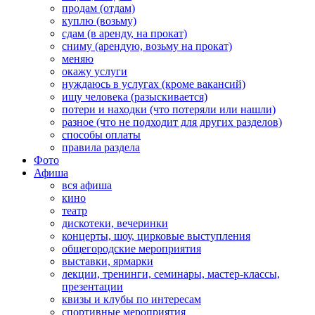
продам (отдам)
куплю (возьму)
сдам (в аренду, на прокат)
сниму (арендую, возьму на прокат)
меняю
окажу услуги
нуждаюсь в услугах (кроме вакансий)
ищу человека (разыскивается)
потери и находки (что потеряли или нашли)
разное (что не подходит для других разделов)
способы оплаты
правила раздела
Фото
Афиша
вся афиша
кино
театр
дискотеки, вечеринки
концерты, шоу, цирковые выступления
общегородские мероприятия
выставки, ярмарки
лекции, тренинги, семинары, мастер-классы,
презентации
квизы и клубы по интересам
спортивные мероприятия