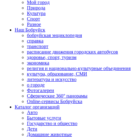
Мой город
Природа
Культура
Спорт
Разное
Наш Бобруйск
бобруйская энциклопедия
справка
транспорт
расписание движения городских автобусов
здоровье, спорт, туризм
экономика
религия и национально-культурные объединения
культура, образование, СМИ
литература и искусство
о городе
Фотогалереи
Сферические 360° панорамы
Online-сервисы Бобруйска
Каталог организаций
Авто
Бытовые услуги
Государство и общество
Дети
Домашние животные