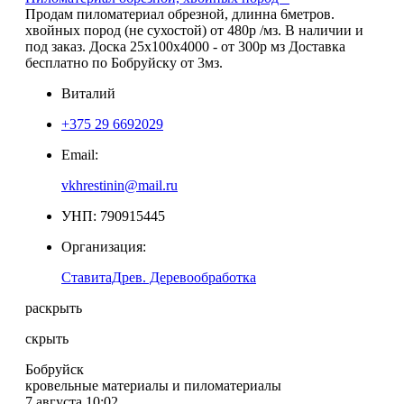
Продам пиломатериал обрезной, длинна 6метров.
хвойных пород (не сухостой) от 480р /мз. В наличии и
под заказ. Доска 25х100х4000 - от 300р мз Доставка
бесплатно по Бобруйску от 3мз.
Виталий
+375 29 6692029
Email:
vkhrestinin@mail.ru
УНП: 790915445
Организация:
СтавитаДрев. Деревообработка
раскрыть
скрыть
Бобруйск
кровельные материалы и пиломатериалы
7 августа 10:02