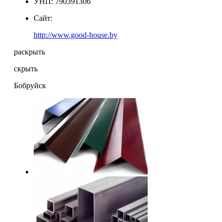
УНП: 790391306
Сайт:
http://www.good-house.by
раскрыть
скрыть
Бобруйск