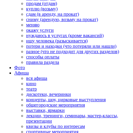
продам (отдам)
куплю (возьму)
сдам (в аренду, на прокат)
сниму (арендую, возьму на прокат)
меняю
окажу услуги
нуждаюсь в услугах (кроме вакансий)
ищу человека (разыскивается)
потери и находки (что потеряли или нашли)
разное (что не подходит для других разделов)
способы оплаты
правила раздела
Фото
Афиша
вся афиша
кино
театр
дискотеки, вечеринки
концерты, шоу, цирковые выступления
общегородские мероприятия
выставки, ярмарки
лекции, тренинги, семинары, мастер-классы,
презентации
квизы и клубы по интересам
спортивные мероприятия