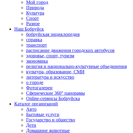
Мой город
Природа
Культура
Спорт
Разное
Наш Бобруйск
бобруйская энциклопедия
справка
транспорт
расписание движения городских автобусов
здоровье, спорт, туризм
экономика
религия и национально-культурные объединения
культура, образование, СМИ
литература и искусство
о городе
Фотогалереи
Сферические 360° панорамы
Online-сервисы Бобруйска
Каталог организаций
Авто
Бытовые услуги
Государство и общество
Дети
Домашние животные