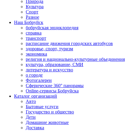
Природа
Культура
Спорт
Разное
Наш Бобруйск
бобруйская энциклопедия
справка
транспорт
расписание движения городских автобусов
здоровье, спорт, туризм
экономика
религия и национально-культурные объединения
культура, образование, СМИ
литература и искусство
о городе
Фотогалереи
Сферические 360° панорамы
Online-сервисы Бобруйска
Каталог организаций
Авто
Бытовые услуги
Государство и общество
Дети
Домашние животные
Доставка