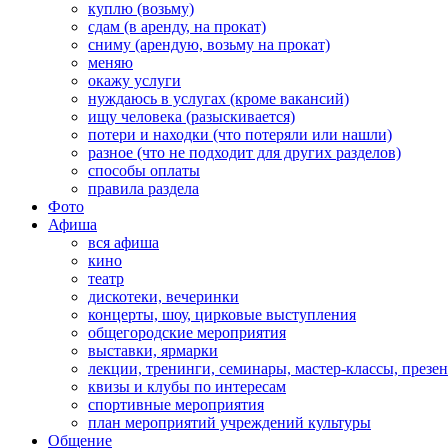
куплю (возьму)
сдам (в аренду, на прокат)
сниму (арендую, возьму на прокат)
меняю
окажу услуги
нуждаюсь в услугах (кроме вакансий)
ищу человека (разыскивается)
потери и находки (что потеряли или нашли)
разное (что не подходит для других разделов)
способы оплаты
правила раздела
Фото
Афиша
вся афиша
кино
театр
дискотеки, вечеринки
концерты, шоу, цирковые выступления
общегородские мероприятия
выставки, ярмарки
лекции, тренинги, семинары, мастер-классы, презе
квизы и клубы по интересам
спортивные мероприятия
план мероприятий учреждений культуры
Общение