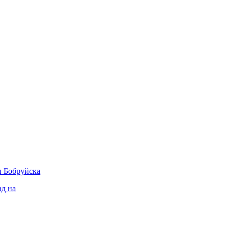
 Бобруйска
ад на