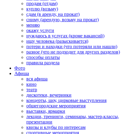
продам (отдам)
куплю (возьму)
сдам (в аренду, на прокат)
сниму (арендую, возьму на прокат)
меняю
окажу услуги
нуждаюсь в услугах (кроме вакансий)
ищу человека (разыскивается)
потери и находки (что потеряли или нашли)
разное (что не подходит для других разделов)
способы оплаты
правила раздела
Фото
Афиша
вся афиша
кино
театр
дискотеки, вечеринки
концерты, шоу, цирковые выступления
общегородские мероприятия
выставки, ярмарки
лекции, тренинги, семинары, мастер-классы,
презентации
квизы и клубы по интересам
спортивные мероприятия