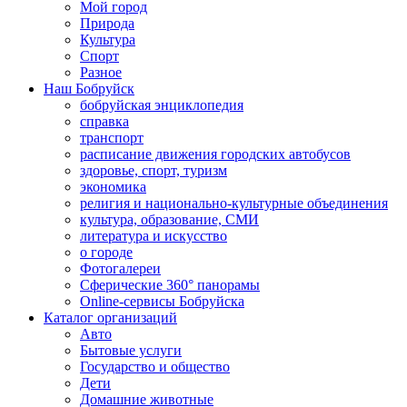
Мой город
Природа
Культура
Спорт
Разное
Наш Бобруйск
бобруйская энциклопедия
справка
транспорт
расписание движения городских автобусов
здоровье, спорт, туризм
экономика
религия и национально-культурные объединения
культура, образование, СМИ
литература и искусство
о городе
Фотогалереи
Сферические 360° панорамы
Online-сервисы Бобруйска
Каталог организаций
Авто
Бытовые услуги
Государство и общество
Дети
Домашние животные