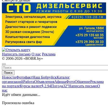
Смотреть дальше
Написать письмо
О нас
Реклама
© 2006-2026 «BOBR.by»
Поиск
Новости
Фотофакт
Наш Бобруйск
Каталог
организаций
Работа
Объявления
Афиша
Фото
Общение
Реклама
на портале
Курсы валют
$ 2.94
Погода
32°
Написать письмо
О
нас
Идёт обмен данными...
Произошла ошибка