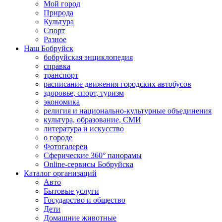
Мой город
Природа
Культура
Спорт
Разное
Наш Бобруйск
бобруйская энциклопедия
справка
транспорт
расписание движения городских автобусов
здоровье, спорт, туризм
экономика
религия и национально-культурные объединения
культура, образование, СМИ
литература и искусство
о городе
Фотогалереи
Сферические 360° панорамы
Online-сервисы Бобруйска
Каталог организаций
Авто
Бытовые услуги
Государство и общество
Дети
Домашние животные