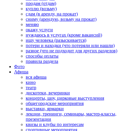
продам (отдам)
куплю (возьму)
сдам (в аренду, на прокат)
сниму (арендую, возьму на прокат)
меняю
окажу услуги
нуждаюсь в услугах (кроме вакансий)
ищу человека (разыскивается)
потери и находки (что потеряли или нашли)
разное (что не подходит для других разделов)
способы оплаты
правила раздела
Фото
Афиша
вся афиша
кино
театр
дискотеки, вечеринки
концерты, шоу, цирковые выступления
общегородские мероприятия
выставки, ярмарки
лекции, тренинги, семинары, мастер-классы,
презентации
квизы и клубы по интересам
спортивные мероприятия