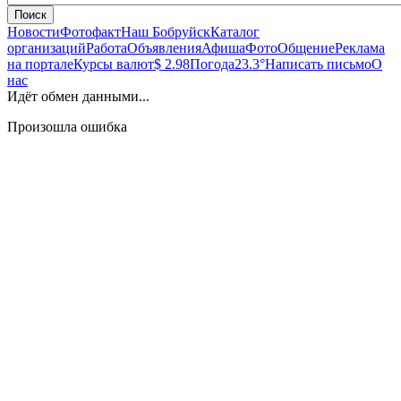
Поиск
Новости
Фотофакт
Наш Бобруйск
Каталог
организаций
Работа
Объявления
Афиша
Фото
Общение
Реклама
на портале
Курсы валют
$ 2.98
Погода
23.3°
Написать письмо
О
нас
Идёт обмен данными...
Произошла ошибка