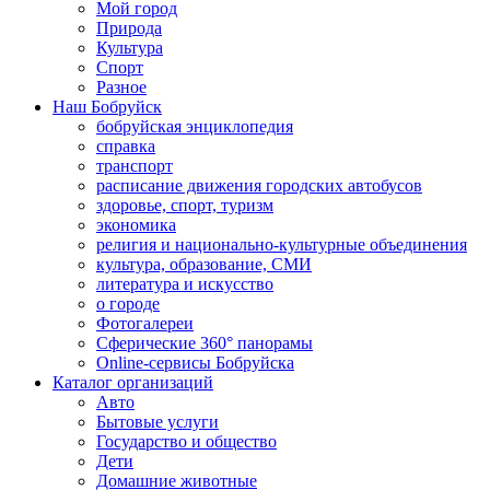
Мой город
Природа
Культура
Спорт
Разное
Наш Бобруйск
бобруйская энциклопедия
справка
транспорт
расписание движения городских автобусов
здоровье, спорт, туризм
экономика
религия и национально-культурные объединения
культура, образование, СМИ
литература и искусство
о городе
Фотогалереи
Сферические 360° панорамы
Online-сервисы Бобруйска
Каталог организаций
Авто
Бытовые услуги
Государство и общество
Дети
Домашние животные