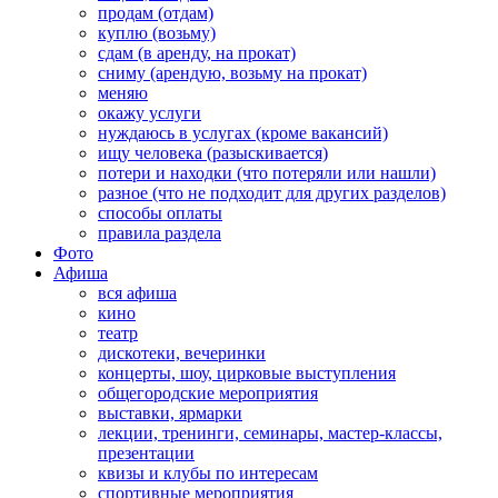
продам (отдам)
куплю (возьму)
сдам (в аренду, на прокат)
сниму (арендую, возьму на прокат)
меняю
окажу услуги
нуждаюсь в услугах (кроме вакансий)
ищу человека (разыскивается)
потери и находки (что потеряли или нашли)
разное (что не подходит для других разделов)
способы оплаты
правила раздела
Фото
Афиша
вся афиша
кино
театр
дискотеки, вечеринки
концерты, шоу, цирковые выступления
общегородские мероприятия
выставки, ярмарки
лекции, тренинги, семинары, мастер-классы,
презентации
квизы и клубы по интересам
спортивные мероприятия