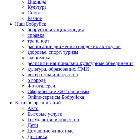
Природа
Культура
Спорт
Разное
Наш Бобруйск
бобруйская энциклопедия
справка
транспорт
расписание движения городских автобусов
здоровье, спорт, туризм
экономика
религия и национально-культурные объединения
культура, образование, СМИ
литература и искусство
о городе
Фотогалереи
Сферические 360° панорамы
Online-сервисы Бобруйска
Каталог организаций
Авто
Бытовые услуги
Государство и общество
Дети
Домашние животные
Доставка