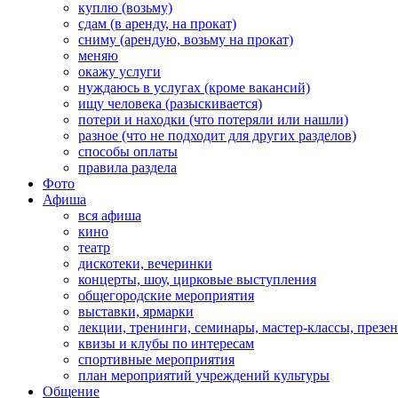
куплю (возьму)
сдам (в аренду, на прокат)
сниму (арендую, возьму на прокат)
меняю
окажу услуги
нуждаюсь в услугах (кроме вакансий)
ищу человека (разыскивается)
потери и находки (что потеряли или нашли)
разное (что не подходит для других разделов)
способы оплаты
правила раздела
Фото
Афиша
вся афиша
кино
театр
дискотеки, вечеринки
концерты, шоу, цирковые выступления
общегородские мероприятия
выставки, ярмарки
лекции, тренинги, семинары, мастер-классы, презе
квизы и клубы по интересам
спортивные мероприятия
план мероприятий учреждений культуры
Общение