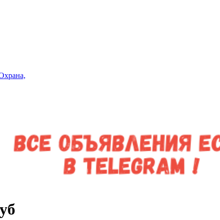
Охрана,
уб