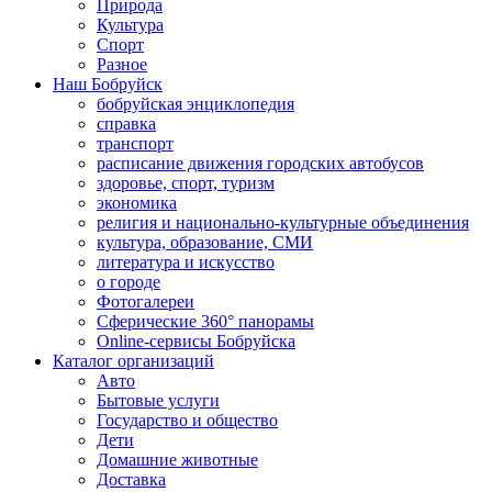
Природа
Культура
Спорт
Разное
Наш Бобруйск
бобруйская энциклопедия
справка
транспорт
расписание движения городских автобусов
здоровье, спорт, туризм
экономика
религия и национально-культурные объединения
культура, образование, СМИ
литература и искусство
о городе
Фотогалереи
Сферические 360° панорамы
Online-сервисы Бобруйска
Каталог организаций
Авто
Бытовые услуги
Государство и общество
Дети
Домашние животные
Доставка