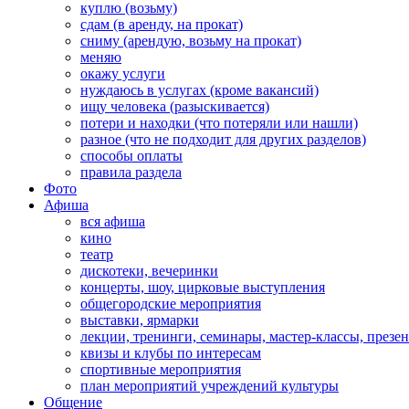
куплю (возьму)
сдам (в аренду, на прокат)
сниму (арендую, возьму на прокат)
меняю
окажу услуги
нуждаюсь в услугах (кроме вакансий)
ищу человека (разыскивается)
потери и находки (что потеряли или нашли)
разное (что не подходит для других разделов)
способы оплаты
правила раздела
Фото
Афиша
вся афиша
кино
театр
дискотеки, вечеринки
концерты, шоу, цирковые выступления
общегородские мероприятия
выставки, ярмарки
лекции, тренинги, семинары, мастер-классы, презе
квизы и клубы по интересам
спортивные мероприятия
план мероприятий учреждений культуры
Общение