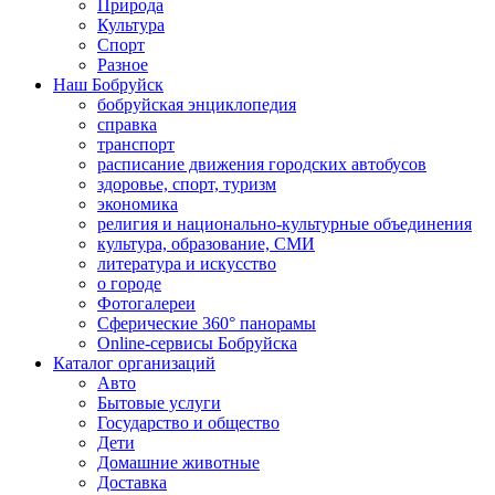
Природа
Культура
Спорт
Разное
Наш Бобруйск
бобруйская энциклопедия
справка
транспорт
расписание движения городских автобусов
здоровье, спорт, туризм
экономика
религия и национально-культурные объединения
культура, образование, СМИ
литература и искусство
о городе
Фотогалереи
Сферические 360° панорамы
Online-сервисы Бобруйска
Каталог организаций
Авто
Бытовые услуги
Государство и общество
Дети
Домашние животные
Доставка