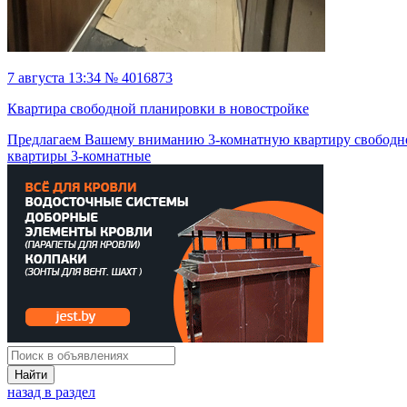
7 августа 13:34 № 4016873
Квартира свободной планировки в новостройке
Предлагаем Вашему вниманию 3-комнатную квартиру свободн
квартиры 3-комнатные
Найти
назад в раздел