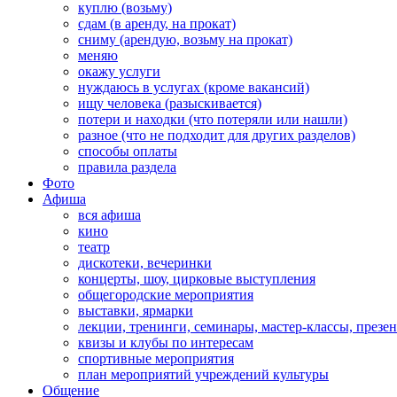
куплю (возьму)
сдам (в аренду, на прокат)
сниму (арендую, возьму на прокат)
меняю
окажу услуги
нуждаюсь в услугах (кроме вакансий)
ищу человека (разыскивается)
потери и находки (что потеряли или нашли)
разное (что не подходит для других разделов)
способы оплаты
правила раздела
Фото
Афиша
вся афиша
кино
театр
дискотеки, вечеринки
концерты, шоу, цирковые выступления
общегородские мероприятия
выставки, ярмарки
лекции, тренинги, семинары, мастер-классы, презе
квизы и клубы по интересам
спортивные мероприятия
план мероприятий учреждений культуры
Общение