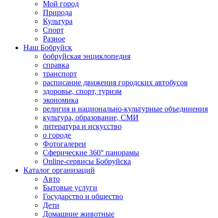
Мой город
Природа
Культура
Спорт
Разное
Наш Бобруйск
бобруйская энциклопедия
справка
транспорт
расписание движения городских автобусов
здоровье, спорт, туризм
экономика
религия и национально-культурные объединения
культура, образование, СМИ
литература и искусство
о городе
Фотогалереи
Сферические 360° панорамы
Online-сервисы Бобруйска
Каталог организаций
Авто
Бытовые услуги
Государство и общество
Дети
Домашние животные