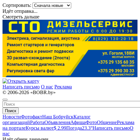
Сортировать:
Идёт отправка...
Смотреть дальше
Написать письмо
О нас
Реклама
© 2006-2026 «BOBR.by»
Поиск
Новости
Фотофакт
Наш Бобруйск
Каталог
организаций
Работа
Объявления
Афиша
Фото
Общение
Реклама
на портале
Курсы валют
$ 2.99
Погода
23.3°
Написать письмо
О
нас
Идёт обмен данными...