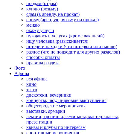
продам (отдам)
куплю (возьму)
сдам (в аренду, на прокат)
сниму (арендую, возьму на прокат)
меняю
окажу услуги
нуждаюсь в услугах (кроме вакансий)
ищу человека (разыскивается)
потери и находки (что потеряли или нашли)
разное (что не подходит для других разделов)
способы оплаты
правила раздела
Фото
Афиша
вся афиша
кино
театр
дискотеки, вечеринки
концерты, шоу, цирковые выступления
общегородские мероприятия
выставки, ярмарки
лекции, тренинги, семинары, мастер-классы,
презентации
квизы и клубы по интересам
спортивные мероприятия