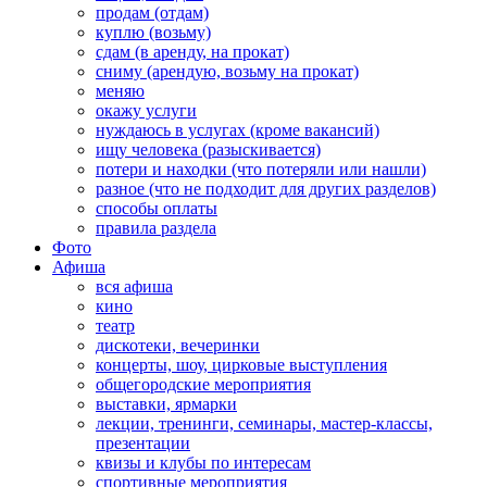
продам (отдам)
куплю (возьму)
сдам (в аренду, на прокат)
сниму (арендую, возьму на прокат)
меняю
окажу услуги
нуждаюсь в услугах (кроме вакансий)
ищу человека (разыскивается)
потери и находки (что потеряли или нашли)
разное (что не подходит для других разделов)
способы оплаты
правила раздела
Фото
Афиша
вся афиша
кино
театр
дискотеки, вечеринки
концерты, шоу, цирковые выступления
общегородские мероприятия
выставки, ярмарки
лекции, тренинги, семинары, мастер-классы,
презентации
квизы и клубы по интересам
спортивные мероприятия