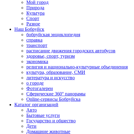
Мой город
Природа
Культура
Спорт
Разное
Наш Бобруйск
бобруйская энциклопедия
справка
транспорт
расписание движения городских автобусов
здоровье, спорт, туризм
экономика
религия и национально-культурные объединения
культура, образование, СМИ
литература и искусство
о городе
Фотогалереи
Сферические 360° панорамы
Online-сервисы Бобруйска
Каталог организаций
Авто
Бытовые услуги
Государство и общество
Дети
Домашние животные