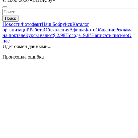
© 2006-2026 «BOBR.by»
Поиск
Новости
Фотофакт
Наш Бобруйск
Каталог
организаций
Работа
Объявления
Афиша
Фото
Общение
Реклама
на портале
Курсы валют
$ 2.98
Погода
19.8°
Написать письмо
О
нас
Идёт обмен данными...
Произошла ошибка