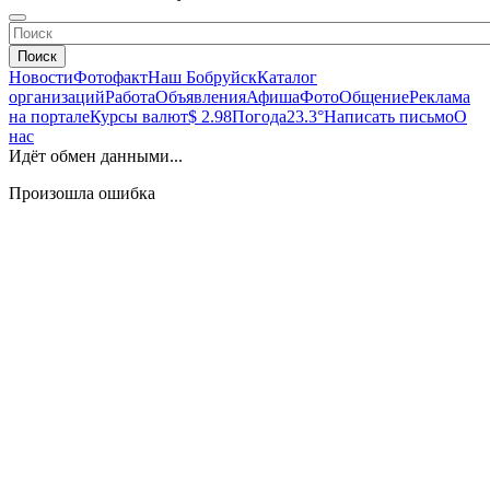
Поиск
Новости
Фотофакт
Наш Бобруйск
Каталог
организаций
Работа
Объявления
Афиша
Фото
Общение
Реклама
на портале
Курсы валют
$ 2.98
Погода
23.3°
Написать письмо
О
нас
Идёт обмен данными...
Произошла ошибка