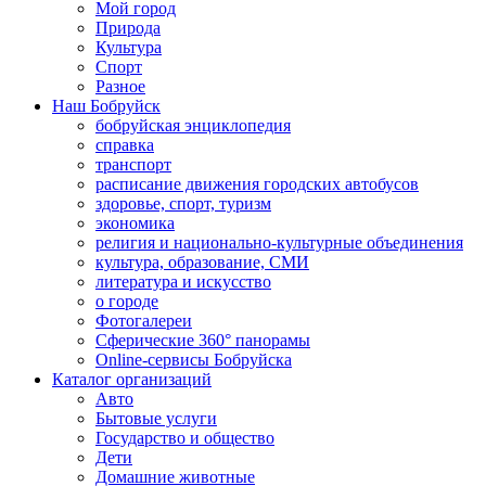
Мой город
Природа
Культура
Спорт
Разное
Наш Бобруйск
бобруйская энциклопедия
справка
транспорт
расписание движения городских автобусов
здоровье, спорт, туризм
экономика
религия и национально-культурные объединения
культура, образование, СМИ
литература и искусство
о городе
Фотогалереи
Сферические 360° панорамы
Online-сервисы Бобруйска
Каталог организаций
Авто
Бытовые услуги
Государство и общество
Дети
Домашние животные