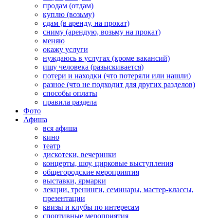
продам (отдам)
куплю (возьму)
сдам (в аренду, на прокат)
сниму (арендую, возьму на прокат)
меняю
окажу услуги
нуждаюсь в услугах (кроме вакансий)
ищу человека (разыскивается)
потери и находки (что потеряли или нашли)
разное (что не подходит для других разделов)
способы оплаты
правила раздела
Фото
Афиша
вся афиша
кино
театр
дискотеки, вечеринки
концерты, шоу, цирковые выступления
общегородские мероприятия
выставки, ярмарки
лекции, тренинги, семинары, мастер-классы,
презентации
квизы и клубы по интересам
спортивные мероприятия