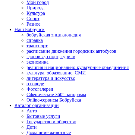
Мой город
Природа
Культура
Спорт
Разное
Наш Бобруйск
бобруйская энциклопедия
справка
транспорт
расписание движения городских автобусов
здоровье, спорт, туризм
экономика
религия и национально-культурные объединения
культура, образование, СМИ
литература и искусство
о городе
Фотогалереи
Сферические 360° панорамы
Online-сервисы Бобруйска
Каталог организаций
Авто
Бытовые услуги
Государство и общество
Дети
Домашние животные