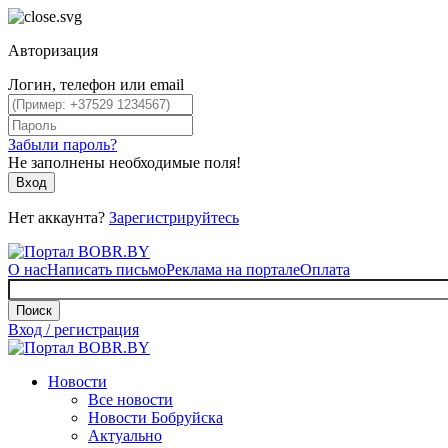
Авторизация
Логин, телефон или email
Забыли пароль?
Не заполнены необходимые поля!
Вход
Нет аккаунта?
Зарегистрируйтесь
О нас
Написать письмо
Реклама на портале
Оплата
Поиск
Вход / регистрация
Новости
Все новости
Новости Бобруйска
Актуально