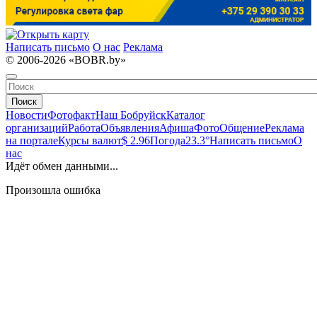
Написать письмо
О нас
Реклама
© 2006-2026 «BOBR.by»
Поиск
Новости
Фотофакт
Наш Бобруйск
Каталог
организаций
Работа
Объявления
Афиша
Фото
Общение
Реклама
на портале
Курсы валют
$ 2.96
Погода
23.3°
Написать письмо
О
нас
Идёт обмен данными...
Произошла ошибка