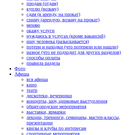
продам (отдам)
куплю (возьму)
сдам (в аренду, на прокат)
сниму (арендую, возьму на прокат)
меняю
окажу услуги
нуждаюсь в услугах (кроме вакансий)
ищу человека (разыскивается)
потери и находки (что потеряли или нашли)
разное (что не подходит для других разделов)
способы оплаты
правила раздела
Фото
Афиша
вся афиша
кино
театр
дискотеки, вечеринки
концерты, шоу, цирковые выступления
общегородские мероприятия
выставки, ярмарки
лекции, тренинги, семинары, мастер-классы,
презентации
квизы и клубы по интересам
спортивные мероприятия