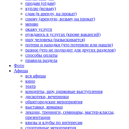
продам (отдам)
куплю (возьму)
сдам (в аренду, на прокат)
сниму (арендую, возьму на прокат)
меняю
окажу услуги
нуждаюсь в услугах (кроме вакансий)
ищу человека (разыскивается)
потери и находки (что потеряли или нашли)
разное (что не подходит для других разделов)
способы оплаты
правила раздела
Фото
Афиша
вся афиша
кино
театр
концерты, шоу, цирковые выступления
дискотеки, вечеринки
общегородские мероприятия
выставки, ярмарки
лекции, тренинги, семинары, мастер-классы,
презентации
квизы и клубы по интересам
спортивные мероприятия