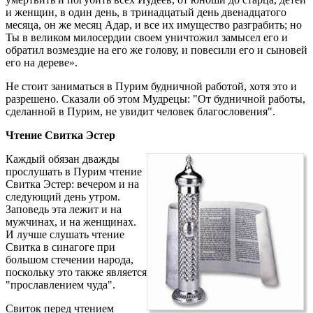
и женщин, в один день, в тринадцатый день двенадцатого
месяца, он же месяц Адар, и все их имущество разграбить; но
Ты в великом милосердии своем уничтожил замысел его и
обратил возмездие на его же голову, и повесили его и сыновей
его на дереве».
Не стоит заниматься в Пурим будничной работой, хотя это и
разрешено. Сказали об этом Мудрецы: "От будничной работы,
сделанной в Пурим, не увидит человек благословения".
Чтение Свитка Эстер
Каждый обязан дважды
прослушать в Пурим чтение
Свитка Эстер: вечером и на
следующий день утром.
Заповедь эта лежит и на
мужчинах, и на женщинах.
И лучше слушать чтение
Свитка в синагоге при
большом стечении народа,
поскольку это также является
"прославлением чуда".
Свиток перед чтением