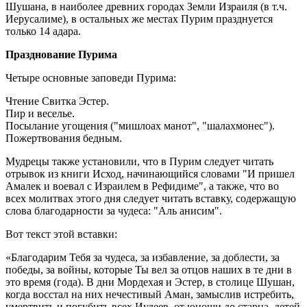
Шушана, в наиболее древних городах Земли Израиля (в т.ч.
Иерусалиме), в остальных же местах Пурим празднуется
только 14 адара.
Празднование Пурима
Четыре основные заповеди Пурима:
Чтение Свитка Эстер.
Пир и веселье.
Посылание угощения ("мишлоах манот", "шалахмонес").
Пожертвования бедным.
Мудрецы также установили, что в Пурим следует читать
отрывок из книги Исход, начинающийся словами "И пришел
Амалек и воевал с Израилем в Рефидиме", а также, что во
всех молитвах этого дня следует читать вставку, содержащую
слова благодарности за чудеса: "Аль анисим".
Вот текст этой вставки:
«Благодарим Тебя за чудеса, за избавление, за доблести, за
победы, за войны, которые Ты вел за отцов наших в те дни в
это время (года). В дни Мордехая и Эстер, в столице Шушан,
когда восстал на них нечестивый Аман, замыслив истребить,
умертвить и погубить всех Иудеев, от юноши до старца, детей