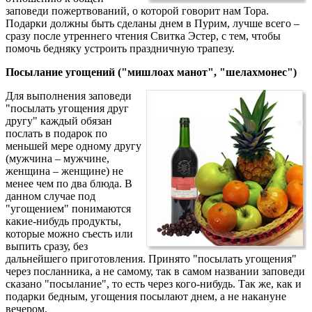
заповеди пожертвований, о которой говорит нам Тора.
Подарки должны быть сделаны днем в Пурим, лучше всего –
сразу после утреннего чтения Свитка Эстер, с тем, чтобы
помочь бедняку устроить праздничную трапезу.
Посылание угощений ("мишлоах манот", "шелахмонес")
Для выполнения заповеди
"посылать угощения друг
другу" каждый обязан
послать в подарок по
меньшей мере одному другу
(мужчина – мужчине,
женщина – женщине) не
менее чем по два блюда. В
данном случае под
"угощением" понимаются
какие-нибудь продукты,
которые можно съесть или
выпить сразу, без
дальнейшего приготовления. Принято "посылать угощения"
через посланника, а не самому, так в самом названии заповеди
сказано "посылание", то есть через кого-нибудь. Так же, как и
подарки бедным, угощения посылают днем, а не накануне
вечером.