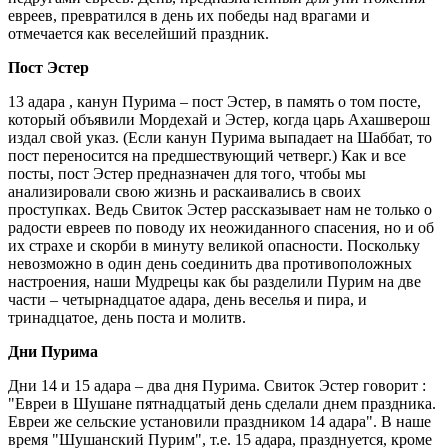
евреев, превратился в день их победы над врагами и
отмечается как веселейший праздник.
Пост Эстер
13 адара , канун Пурима – пост Эстер, в память о том посте,
который объявили Мордехай и Эстер, когда царь Ахашверош
издал свой указ. (Если канун Пурима выпадает на Шаббат, то
пост переносится на предшествующий четверг.) Как и все
посты, пост Эстер предназначен для того, чтобы мы
анализировали свою жизнь и раскаивались в своих
проступках. Ведь Свиток Эстер рассказывает нам не только о
радости евреев по поводу их неожиданного спасения, но и об
их страхе и скорби в минуту великой опасности. Поскольку
невозможно в один день соединить два противоположных
настроения, наши Мудрецы как бы разделили Пурим на две
части – четырнадцатое адара, день веселья и пира, и
тринадцатое, день поста и молитв.
Дни Пурима
Дни 14 и 15 адара – два дня Пурима. Свиток Эстер говорит :
"Евреи в Шушане пятнадцатый день сделали днем праздника.
Евреи же сельские установили праздником 14 адара". В наше
время "Шушанский Пурим", т.е. 15 адара, празднуется, кроме