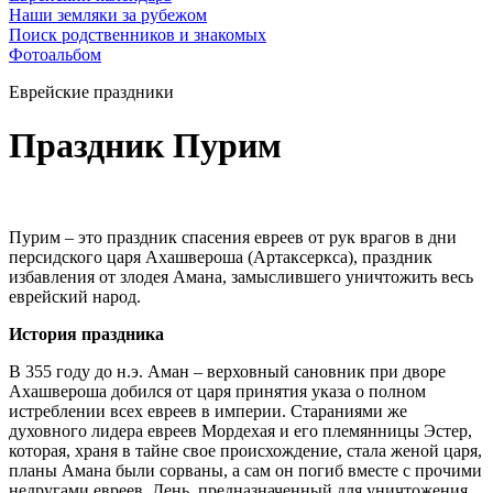
Наши земляки за рубежом
Поиск родственников и знакомых
Фотоальбом
Еврейские праздники
Праздник Пурим
Пурим – это праздник спасения евреев от рук врагов в дни
персидского царя Ахашвероша (Артаксеркса), праздник
избавления от злодея Амана, замыслившего уничтожить весь
еврейский народ.
История праздника
В 355 году до н.э. Аман – верховный сановник при дворе
Ахашвероша добился от царя принятия указа о полном
истреблении всех евреев в империи. Стараниями же
духовного лидера евреев Мордехая и его племянницы Эстер,
которая, храня в тайне свое происхождение, стала женой царя,
планы Амана были сорваны, а сам он погиб вместе с прочими
недругами евреев. День, предназначенный для уничтожения