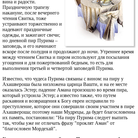
вина и радости.
Праздничную трапезу
накануне, после вечернего
чтения Свитка, тоже
устраивают торжественно и
надевают праздничные
одежды, и зажигают свечи;
но дневной пир Пурима –
заповедь, и его начинают
вскоре после полудня и продолжают до ночи. Утреннее время
между чтением Свитка и пиром используют для посылания
угощения и для пожертвований бедным, то есть для
выполнения третьей и четвертой заповедей Пурима.
Известно, что чудеса Пурима связаны с вином: на пиру у
Ахашвероша была низложена царица Вашти, и на ее месте
оказалась Эстер; падение Амана произошло во время пира,
который устроила Эстер; а известно также, что путем
раскаяния и возвращения к Богу евреи исправили то
преступление, которое они совершили своим участием в пире
Ахашвероша; поэтому наши Мудрецы, да будет благословенна
их память, постановили: "На пиру Пурима следует выпить
так, чтобы уже не отличать фразу "проклят Аман" от
"благословен Мордехай".