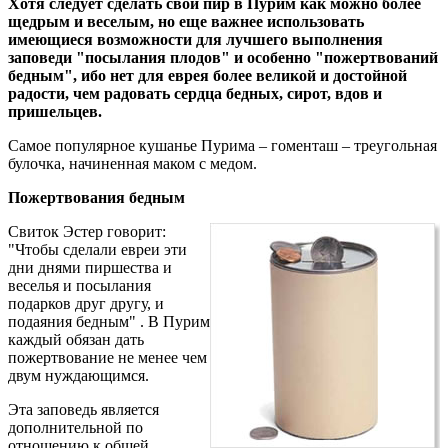
Хотя следует сделать свой пир в Пурим как можно более
щедрым и веселым, но еще важнее использовать
имеющиеся возможности для лучшего выполнения
заповеди "посылания плодов" и особенно "пожертвований
бедным", ибо нет для еврея более великой и достойной
радости, чем радовать сердца бедных, сирот, вдов и
пришельцев.
Самое популярное кушанье Пурима – гоменташ – треугольная
булочка, начиненная маком с медом.
Пожертвования бедным
Свиток Эстер говорит:
"Чтобы сделали евреи эти
дни днями пиршества и
веселья и посылания
подарков друг другу, и
подаяния бедным" . В Пурим
каждый обязан дать
пожертвование не менее чем
двум нуждающимся.
Эта заповедь является
дополнительной по
отношению к общей