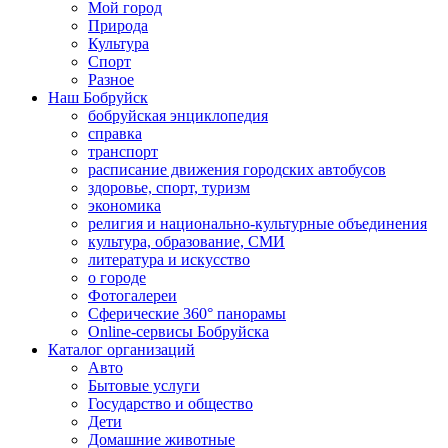
Мой город
Природа
Культура
Спорт
Разное
Наш Бобруйск
бобруйская энциклопедия
справка
транспорт
расписание движения городских автобусов
здоровье, спорт, туризм
экономика
религия и национально-культурные объединения
культура, образование, СМИ
литература и искусство
о городе
Фотогалереи
Сферические 360° панорамы
Online-сервисы Бобруйска
Каталог организаций
Авто
Бытовые услуги
Государство и общество
Дети
Домашние животные