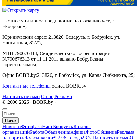
Частное унитарное предприятие по оказанию услуг
«Бобрбай»;
Юридический адрес:
213826, Беларусь, г. Бобруйск, ул.
Чонгарская, 81/25;
УНП 790676313, Свидетельство о госрегистрации
№790676313 от 11.11.2011 выдано Бобруйским
горисполкомом;
Офис BOBR.by:
213826, г. Бобруйск, ул. Карла Либкнехта, 25;
Контактные телефоны
офиса BOBR.by
Написать письмо
О нас
Реклама
© 2006-2026 «BOBR.by»
Поиск
Новости
Фотофакт
Наш Бобруйск
Каталог
организаций
Работа
Объявления
Афиша
Фото
Общение
Реклама
на портале
Курсы валют
$ 2.96
Погода
23.3°
Написать письмо
О