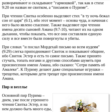
разворачивают и складывают "гармошкой", так как в стихе
9:20 он назван не свитком, а “письмом о Пуриме”.
При чтении Свитка особенно выделяют стих "в ту ночь бежал
сон от царя" (6:1), ибо этот момент – основа чуда, и начиная с
него было явлено спасение. Также выделяют при чтении
имена десяти сыновей Амана (9:7-10), читают их на одном
дыхании, чтобы показать, что все они составляли единую
силу и все вместе были повергнуты и убиты.
При словах "и послал Мордехай письмо ко всем иудеям"
(9:29) слегка приподнимают Свиток и показывают общине,
ибо Свиток Эстер и есть то самое письмо. Также принято
стучать, топать ногами и другими способами шуметь при
произнесении имени Амана, ибо сказано: "Сотри память об
Амалеке". К Пуриму делают даже специальные игрушки –
трещотки, которыми дети трещат при произнесении имени
Амана.
Пир и веселье
Основной пир Пурима –
днем, уже после утреннего
чтения Свитка Эстер, и на
нем должно быть много еды,