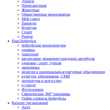
Дороги
Происшествия
Животные
Общественные мероприятия
Мой город
Природа
Культура
Спорт
Разное
Наш Бобруйск
бобруйская энциклопедия
справка
транспорт
расписание движения городских автобусов
здоровье, спорт, туризм
экономика
религия и национально-культурные объединения
культура, образование, СМИ
литература и искусство
о городе
Фотогалереи
Сферические 360° панорамы
Online-сервисы Бобруйска
Каталог организаций
Авто