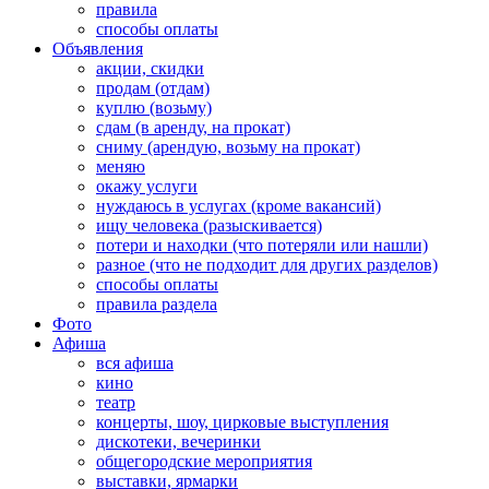
правила
способы оплаты
Объявления
акции, скидки
продам (отдам)
куплю (возьму)
сдам (в аренду, на прокат)
сниму (арендую, возьму на прокат)
меняю
окажу услуги
нуждаюсь в услугах (кроме вакансий)
ищу человека (разыскивается)
потери и находки (что потеряли или нашли)
разное (что не подходит для других разделов)
способы оплаты
правила раздела
Фото
Афиша
вся афиша
кино
театр
концерты, шоу, цирковые выступления
дискотеки, вечеринки
общегородские мероприятия
выставки, ярмарки