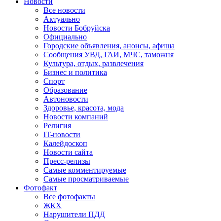
Новости
Все новости
Актуально
Новости Бобруйска
Официально
Городские объявления, анонсы, афиша
Сообщения УВД, ГАИ, МЧС, таможня
Культура, отдых, развлечения
Бизнес и политика
Спорт
Образование
Автоновости
Здоровье, красота, мода
Новости компаний
Религия
IT-новости
Калейдоскоп
Новости сайта
Пресс-релизы
Самые комментируемые
Самые просматриваемые
Фотофакт
Все фотофакты
ЖКХ
Нарушители ПДД