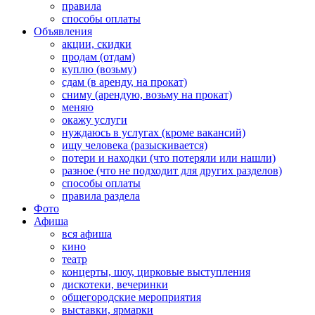
правила
способы оплаты
Объявления
акции, скидки
продам (отдам)
куплю (возьму)
сдам (в аренду, на прокат)
сниму (арендую, возьму на прокат)
меняю
окажу услуги
нуждаюсь в услугах (кроме вакансий)
ищу человека (разыскивается)
потери и находки (что потеряли или нашли)
разное (что не подходит для других разделов)
способы оплаты
правила раздела
Фото
Афиша
вся афиша
кино
театр
концерты, шоу, цирковые выступления
дискотеки, вечеринки
общегородские мероприятия
выставки, ярмарки