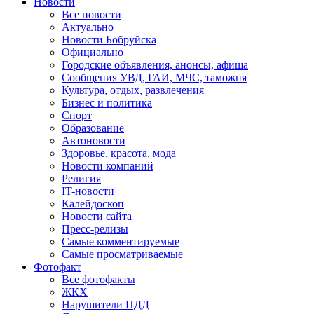
Новости
Все новости
Актуально
Новости Бобруйска
Официально
Городские объявления, анонсы, афиша
Сообщения УВД, ГАИ, МЧС, таможня
Культура, отдых, развлечения
Бизнес и политика
Спорт
Образование
Автоновости
Здоровье, красота, мода
Новости компаний
Религия
IT-новости
Калейдоскоп
Новости сайта
Пресс-релизы
Самые комментируемые
Самые просматриваемые
Фотофакт
Все фотофакты
ЖКХ
Нарушители ПДД