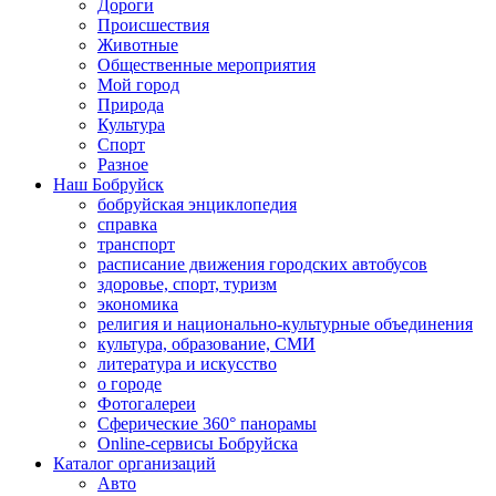
Дороги
Происшествия
Животные
Общественные мероприятия
Мой город
Природа
Культура
Спорт
Разное
Наш Бобруйск
бобруйская энциклопедия
справка
транспорт
расписание движения городских автобусов
здоровье, спорт, туризм
экономика
религия и национально-культурные объединения
культура, образование, СМИ
литература и искусство
о городе
Фотогалереи
Сферические 360° панорамы
Online-сервисы Бобруйска
Каталог организаций
Авто