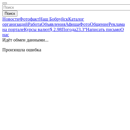
Поиск
Новости
Фотофакт
Наш Бобруйск
Каталог
организаций
Работа
Объявления
Афиша
Фото
Общение
Реклама
на портале
Курсы валют
$ 2.98
Погода
23.3°
Написать письмо
О
нас
Идёт обмен данными...
Произошла ошибка