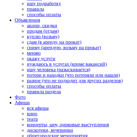
ищу подработку
правила
способы оплаты
Объявления
акции, скидки
продам (отдам)
куплю (возьму)
сдам (в аренду, на прокат)
сниму (арендую, возьму на прокат)
меняю
окажу услуги
нуждаюсь в услугах (кроме вакансий)
ищу человека (разыскивается)
потери и находки (что потеряли или нашли)
разное (что не подходит для других разделов)
способы оплаты
правила раздела
Фото
Афиша
вся афиша
кино
театр
концерты, шоу, цирковые выступления
дискотеки, вечеринки
общегородские мероприятия