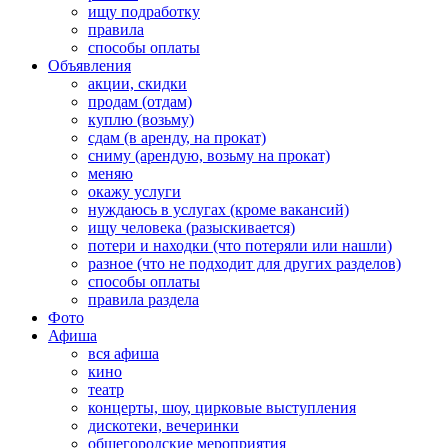
ищу подработку
правила
способы оплаты
Объявления
акции, скидки
продам (отдам)
куплю (возьму)
сдам (в аренду, на прокат)
сниму (арендую, возьму на прокат)
меняю
окажу услуги
нуждаюсь в услугах (кроме вакансий)
ищу человека (разыскивается)
потери и находки (что потеряли или нашли)
разное (что не подходит для других разделов)
способы оплаты
правила раздела
Фото
Афиша
вся афиша
кино
театр
концерты, шоу, цирковые выступления
дискотеки, вечеринки
общегородские мероприятия