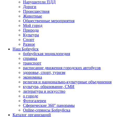
Нарушители ПДД
Дороги
Происшествия
Животные
Общественные мероприятия
Мой город
Природа
Культура
Спорт
Разное
Наш Бобруйск
бобруйская энциклопедия
справка
транспорт
расписание движения городских автобусов
здоровье, спорт, туризм
экономика
религия и национально-культурные объединения
культура, образование, СМИ
литература и искусство
о городе
Фотогалереи
Сферические 360° панорамы
Online-сервисы Бобруйска
Каталог организаций