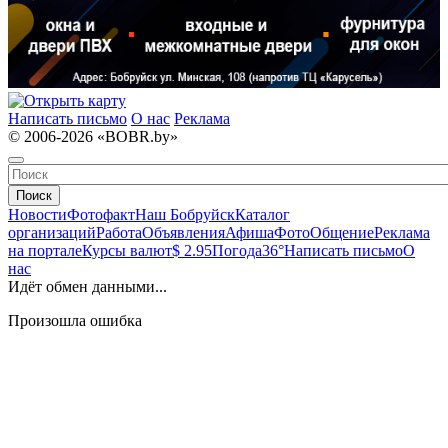
Написать письмо
О нас
Реклама
© 2006-2026 «BOBR.by»
Поиск
Новости
Фотофакт
Наш Бобруйск
Каталог
организаций
Работа
Объявления
Афиша
Фото
Общение
Реклама
на портале
Курсы валют
$ 2.95
Погода
36°
Написать письмо
О
нас
Идёт обмен данными...
Произошла ошибка