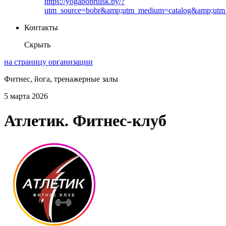
https://yogabobruisk.by/?
utm_source=bobr&amp;utm_medium=catalog&amp;utm_
Контакты
Скрыть
на страницу организации
Фитнес, йога, тренажерные залы
5 марта 2026
Атлетик. Фитнес-клуб