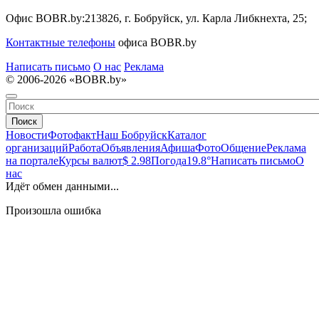
Офис BOBR.by:
213826, г. Бобруйск, ул. Карла Либкнехта, 25;
Контактные телефоны
офиса BOBR.by
Написать письмо
О нас
Реклама
© 2006-2026 «BOBR.by»
Поиск
Новости
Фотофакт
Наш Бобруйск
Каталог
организаций
Работа
Объявления
Афиша
Фото
Общение
Реклама
на портале
Курсы валют
$ 2.98
Погода
19.8°
Написать письмо
О
нас
Идёт обмен данными...
Произошла ошибка