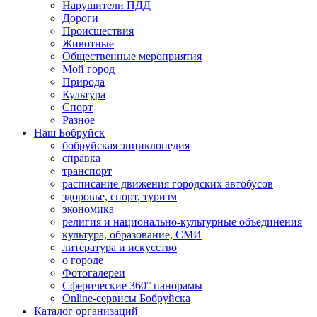
Нарушители ПДД
Дороги
Происшествия
Животные
Общественные мероприятия
Мой город
Природа
Культура
Спорт
Разное
Наш Бобруйск
бобруйская энциклопедия
справка
транспорт
расписание движения городских автобусов
здоровье, спорт, туризм
экономика
религия и национально-культурные объединения
культура, образование, СМИ
литература и искусство
о городе
Фотогалереи
Сферические 360° панорамы
Online-сервисы Бобруйска
Каталог организаций