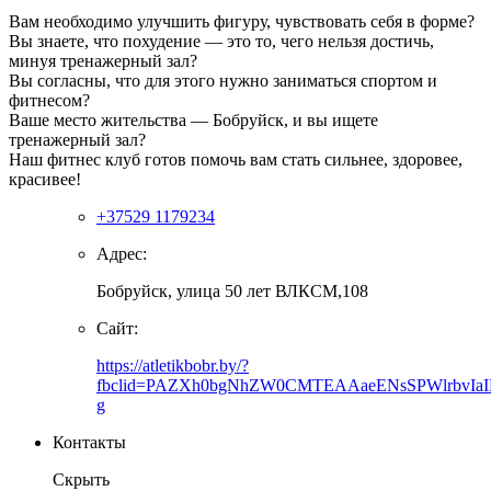
Вам необходимо улучшить фигуру, чувствовать себя в форме?
Вы знаете, что похудение — это то, чего нельзя достичь,
минуя тренажерный зал?
Вы согласны, что для этого нужно заниматься спортом и
фитнесом?
Ваше место жительства — Бобруйск, и вы ищете
тренажерный зал?
Наш фитнес клуб готов помочь вам стать сильнее, здоровее,
красивее!
+37529 1179234
Адрес:
Бобруйск, улица 50 лет ВЛКСМ,108
Сайт:
https://atletikbobr.by/?
fbclid=PAZXh0bgNhZW0CMTEAAaeENsSPWlrbvIa
g
Контакты
Скрыть