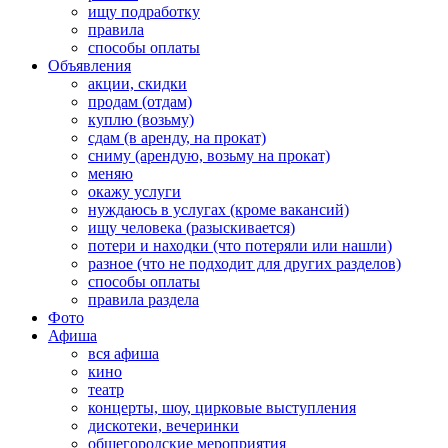
ищу подработку
правила
способы оплаты
Объявления
акции, скидки
продам (отдам)
куплю (возьму)
сдам (в аренду, на прокат)
сниму (арендую, возьму на прокат)
меняю
окажу услуги
нуждаюсь в услугах (кроме вакансий)
ищу человека (разыскивается)
потери и находки (что потеряли или нашли)
разное (что не подходит для других разделов)
способы оплаты
правила раздела
Фото
Афиша
вся афиша
кино
театр
концерты, шоу, цирковые выступления
дискотеки, вечеринки
общегородские мероприятия